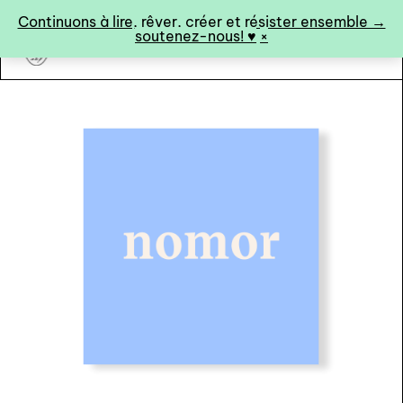
Panneau de gestion des cookies
Continuons à lire, rêver, créer et résister ensemble →
soutenez-nous! ♥︎
×
art&fiction
0
catalogue ↓
catalogue complet
à paraître
éditions de tête
programmes semestriels