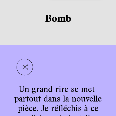
Bomb
Nés
Un
Les
Ce
grand
en
performances
livre
opposition
rire
est
se
une
met
à
de
la
partout
poussière
invitation
Jérôme
dans
Leuba
immanente,
à
penser
la
nouvelle
sont
le
nous
devenir-cyborg
pièce.
camouflées
voyons
Je
réfléchis
maintenant
dans
de
les
à
nos
ce