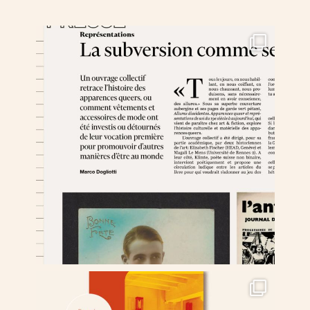
nous contacter ↓
nous contacter
nous soutenir
nous trouver
diffusion/librairies
manuscrits