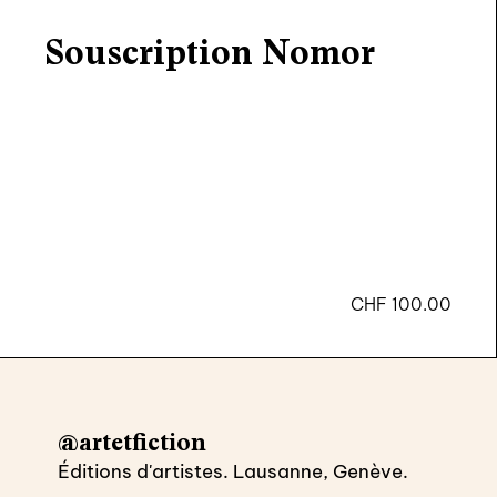
agenda
Souscription Nomor
au-delà du livre ↓
artistes en résidence
lectures performées
podcasts
qui sommes-nous? ↓
CHF
100.00
éditions d’artistes
publications
sonar/genève
portraits
@artetfiction
engagement durable
Éditions d'artistes. Lausanne, Genève.
charte ia