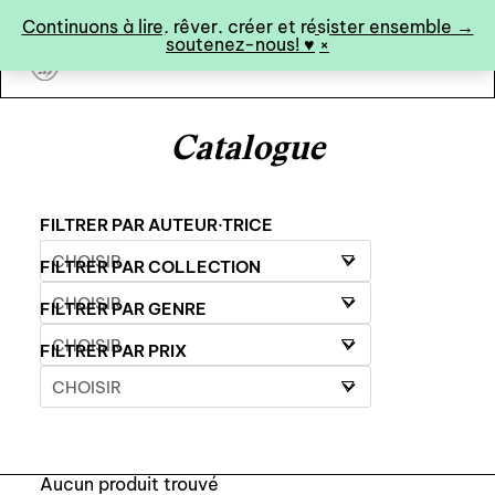
Panneau de gestion des cookies
Continuons à lire, rêver, créer et résister ensemble →
soutenez-nous! ♥︎
×
art&fiction
Catalogue
0
FILTRER PAR AUTEUR·TRICE
FILTRER PAR COLLECTION
catalogue ↓
FILTRER PAR GENRE
catalogue complet
FILTRER PAR PRIX
à paraître
éditions de tête
programmes semestriels
Aucun produit trouvé