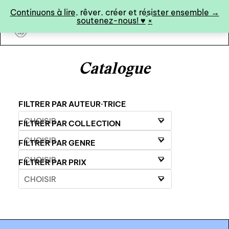
Panneau de gestion des cookies
Continuons à lire, rêver, créer et résister ensemble →
soutenez-nous! ♥︎
×
art&fiction
Catalogue
0
FILTRER PAR AUTEUR·TRICE
FILTRER PAR COLLECTION
catalogue ↓
FILTRER PAR GENRE
catalogue complet
FILTRER PAR PRIX
à paraître
éditions de tête
programmes semestriels