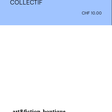
COLLECTIF
CHF
10.00
nous contacter ↓
nous contacter
nous soutenir
nous trouver
diffusion/librairies
manuscrits
art&fiction, boutique