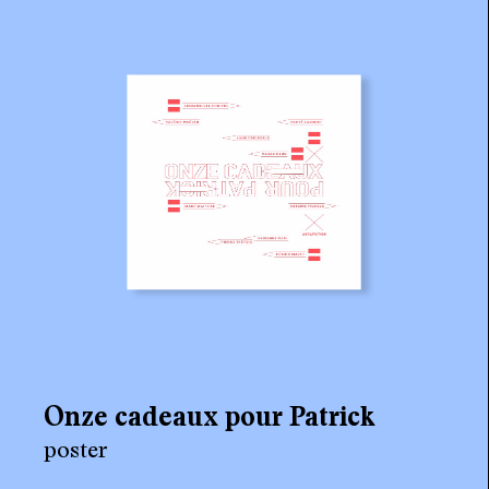
agenda
au-delà du livre ↓
artistes en résidence
lectures performées
podcasts
qui sommes-nous? ↓
éditions d’artistes
publications
sonar/genève
Onze cadeaux pour Patrick
portraits
poster
engagement durable
charte ia