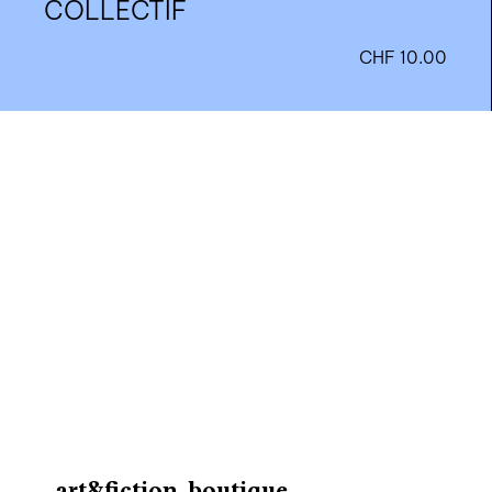
COLLECTIF
CHF
10.00
nous contacter ↓
nous contacter
nous soutenir
nous trouver
diffusion/librairies
manuscrits
art&fiction, boutique