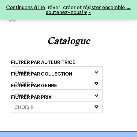
Panneau de gestion des cookies
Continuons à lire, rêver, créer et résister ensemble →
soutenez-nous! ♥︎
×
art&fiction
Catalogue
0
FILTRER PAR AUTEUR·TRICE
FILTRER PAR COLLECTION
catalogue ↓
FILTRER PAR GENRE
catalogue complet
FILTRER PAR PRIX
à paraître
éditions de tête
programmes semestriels