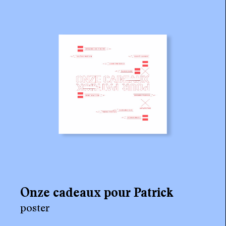
agenda
au-delà du livre ↓
artistes en résidence
lectures performées
podcasts
qui sommes-nous? ↓
éditions d’artistes
publications
sonar/genève
Onze cadeaux pour Patrick
portraits
poster
engagement durable
charte ia