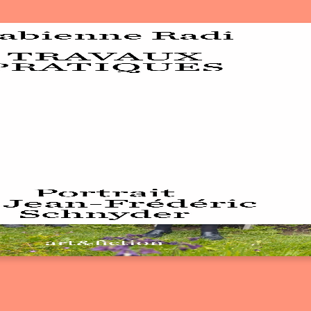
qui sommes-nous? ↓
éditions d’artistes
publications
sonar/genève
portraits
engagement durable
charte ia
nous contacter ↓