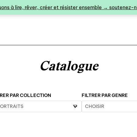
ons à lire, rêver, créer et résister ensemble → soutenez-no
Catalogue
0
TRER PAR COLLECTION
FILTRER PAR GENRE
catalogue ↓
catalogue complet