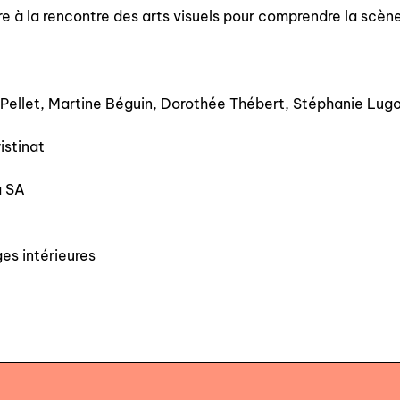
aire à la rencontre des arts visuels pour comprendre la scè
à paraître
éditions de tête
programmes semestriels
n Pellet, Martine Béguin, Dorothée Thébert, Stéphanie Lug
istinat
a SA
agenda
es intérieures
au-delà du livre ↓
artistes en résidence
lectures performées
podcasts