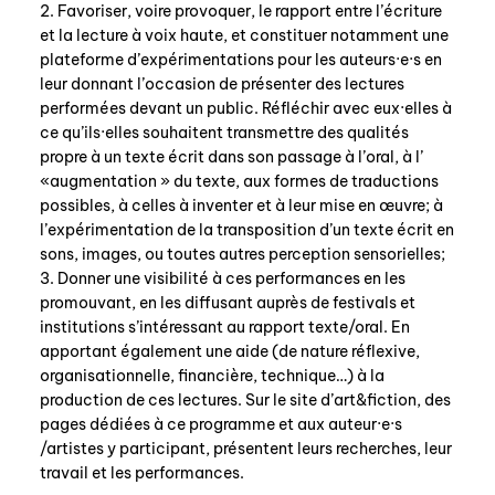
2. Favoriser, voire provoquer, le rapport entre l’écriture
agenda
et la lecture à voix haute, et constituer notamment une
plateforme d’expérimentations pour les auteurs·e·s en
leur donnant l’occasion de présenter des lectures
au-delà du livre ↓
performées devant un public. Réfléchir avec eux·elles à
artistes en résidence
ce qu’ils·elles souhaitent transmettre des qualités
propre à un texte écrit dans son passage à l’oral, à l’
lectures performées
«augmentation » du texte, aux formes de traductions
podcasts
possibles, à celles à inventer et à leur mise en œuvre; à
l’expérimentation de la transposition d’un texte écrit en
sons, images, ou toutes autres perception sensorielles;
qui sommes-nous? ↓
3. Donner une visibilité à ces performances en les
promouvant, en les diffusant auprès de festivals et
éditions d’artistes
institutions s’intéressant au rapport texte/oral. En
publications
apportant également une aide (de nature réflexive,
organisationnelle, financière, technique…) à la
sonar/genève
production de ces lectures. Sur le site d’art&fiction, des
portraits
pages dédiées à ce programme et aux auteur·e·s
/artistes y participant, présentent leurs recherches, leur
engagement durable
travail et les performances.
charte ia