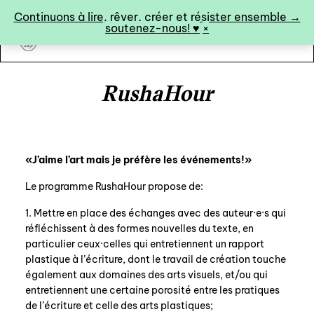
Panneau de gestion des cookies
Continuons à lire, rêver, créer et résister ensemble →
soutenez-nous! ♥︎
×
art&fiction
RushaHour
0
«J’aime l’art mais je préfère les événements!»
catalogue ↓
Le programme RushaHour propose de:
catalogue complet
1. Mettre en place des échanges avec des auteur·e·s qui
réfléchissent à des formes nouvelles du texte, en
à paraître
particulier ceux·celles qui entretiennent un rapport
éditions de tête
plastique à l’écriture, dont le travail de création touche
également aux domaines des arts visuels, et/ou qui
programmes semestriels
entretiennent une certaine porosité entre les pratiques
de l’écriture et celle des arts plastiques;