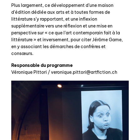
Plus largement, ce développement d’une maison
d’édition dédiée aux arts et à toutes formes de
littérature s’y rapportant, et une inflexion
nous contacter ↓
supplémentaire vers une réflexion et une mise en
nous contacter
perspective sur « ce que l’art contemporain fait à la
littérature » et inversement, pour citer Jérôme Game,
nous soutenir
en y associant les démarches de confrères et
nous trouver
consœurs.
diffusion/librairies
Responsable du programme
manuscrits
Véronique Pittori /
hc.noitciftra@irottip.euqinorev