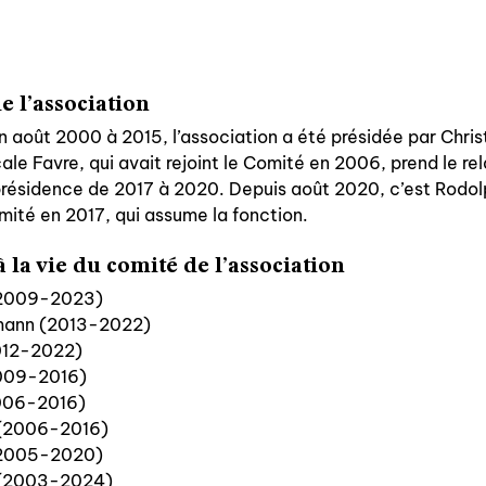
nous contacter
nous soutenir
e l’association
nous trouver
 août 2000 à 2015, l’association a été présidée par Christ
diffusion/librairies
le Favre, qui avait rejoint le Comité en 2006, prend le rela
manuscrits
 présidence de 2017 à 2020. Depuis août 2020, c’est Rodolp
omité en 2017, qui assume la fonction.
à la vie du comité de l’association
(2009-2023)
gmann (2013-2022)
2012-2022)
2009-2016)
2006-2016)
(2006-2016)
(2005-2020)
e (2003-2024)