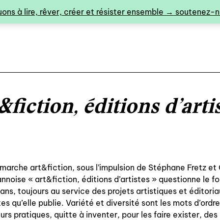
ons à lire, rêver, créer et résister ensemble → soutenez-no
&fiction, éditions d’arti
0
marche art&fiction, sous l’impulsion de Stéphane Fretz et C
annoise « art&fiction, éditions d’artistes » questionne le f
ans, toujours au service des projets artistiques et éditoria
catalogue ↓
tes qu’elle publie. Variété et diversité sont les mots d’ordr
rs pratiques, quitte à inventer, pour les faire exister, des 
catalogue complet