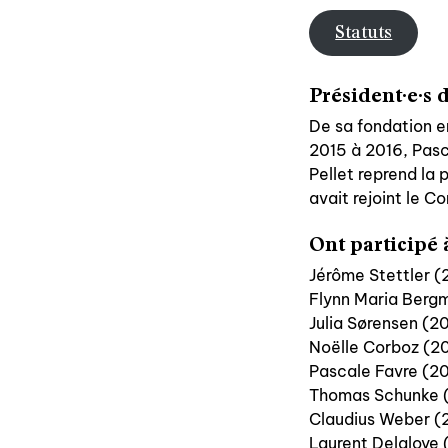
Statuts
Président·e·s d
De sa fondation en
2015 à 2016, Pasca
Pellet reprend la
avait rejoint le C
Ont participé 
Jérôme Stettler 
Flynn Maria Ber
Julia Sørensen (
Noëlle Corboz (
Pascale Favre (
Thomas Schunke 
Claudius Weber 
Laurent Delaloy