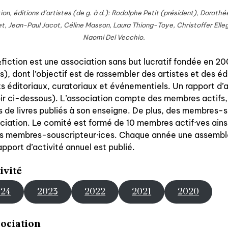
ion, éditions d’artistes (de g. à d.): Rodolphe Petit (président), Doroth
et, Jean-Paul Jacot, Céline Masson, Laura Thiong-Toye, Christoffer Elleg
Naomi Del Vecchio.
qui sommes-nous? ↓
fiction est une association sans but lucratif fondée en 20
éditions d’artistes
), dont l’objectif est de rassembler des artistes et des édi
publications
s éditoriaux, curatoriaux et événementiels. Un rapport d’a
r ci-dessous). L’association compte des membres actifs, 
sonar/genève
rs de livres publiés à son enseigne. De plus, des membres-
ociation. Le comité est formé de 10 membres actif·ves ainsi
portraits
es membres-souscripteur·ices. Chaque année une assembl
engagement durable
apport d’activité annuel est publié.
charte ia
ivité
024
2023
2022
2021
2020
nous contacter ↓
sociation