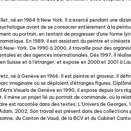
ellet, né en 1964 à New York. Il a exercé pendant une dizai
sychologue avant de se consacrer entièrement à la peintur
ement au portrait, en tentant de progresser d’une forme lyr
ramatique. En 1989, il est assistant du peintre et cinéast
à New-York. De 1990 à 2000, il travaille pour des organis
tales et des agences internationales. Dès 1997, il réalise
 Suisse et à l’étranger, et expose en 2000 et 2001 à La
tz, né à Genève en 1966. Il est peintre et graveur. Il défin
rc imaginaire où se déploient d’étranges figures. Diplômé
d’Arts Visuels de Genève en 1990, il expose depuis lors ré
, il mène un projet lié au portrait de commande, où la rela
re est racontée dans des textes: L’Univers de Georges,
dam, 2002. Son travail est présent dans des collections 
usanne, du Canton de Vaud, de la BCV et du Cabinet Cant