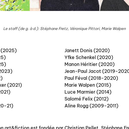
Le staff (de g. à d.):
Stéphane Fretz, Véronique Pittori
,
Marie Walpen
 (2025)
Janett Donis (2020)
25)
Yfke Schenkel (2020)
25)
Manon Héritier (2020)
2023)
Jean-Paul Jacot (2019-202
2)
Paul Féval (2018-2020)
ker (2021)
Marie Walpen (2015)
2021)
Luce Marmier (2014)
Salomé Felix (2012)
20-21)
Aline Rogg (2009-2011)
on art&fiction est fondée par Christian Pellet, Stéphane F