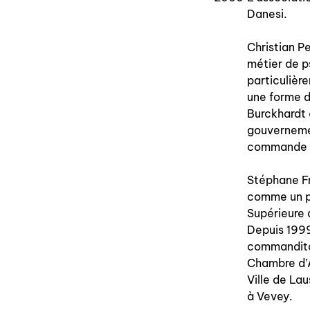
Danesi.
Christian P
métier de p
particulièr
une forme d
Burckhardt 
gouvernemen
commande en
Stéphane Fre
comme un pa
Supérieure 
Depuis 1999
commanditai
Chambre d’A
Ville de La
à Vevey.