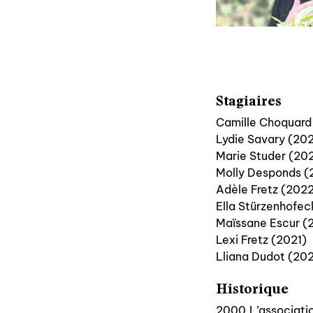
Stagiaires
Camille Choquard
Lydie Savary (20
Marie Studer (20
Molly Desponds (
Adèle Fretz (202
Ella Stürzenhofec
Maïssane Escur (
Lexi Fretz (2021)
Lliana Dudot (20
Historique
2000
L’associati