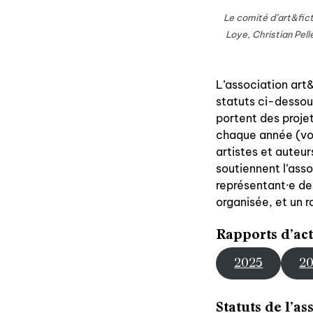
Le comité d’art&fict
Loye, Christian Pell
L’association art&
statuts ci-dessous
portent des projet
chaque année (voi
artistes et auteu
soutiennent l’ass
représentant·e d
organisée, et un r
Rapports d’act
2025
2
Statuts de l’as