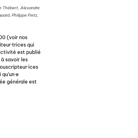
ée Thébert, Alexandre
aard, Philippe Fret
z,
00 (voir nos
teur·trices qui
ctivité est publié
à savoir les
souscripteur·ices
 qu’un·e
ée générale est