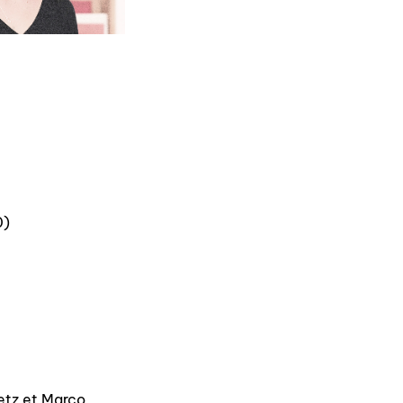
0)
retz et Marco