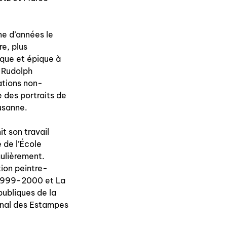
ne d’années le
e, plus
ique et épique à
e Rudolph
ations non-
 des portraits de
usanne.
it son travail
 de l’École
gulièrement.
tion peintre-
 1999-2000 et La
publiques de la
onal des Estampes