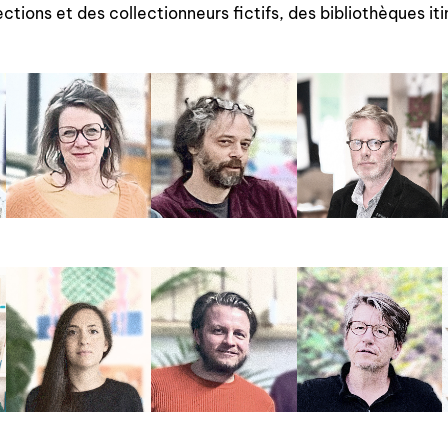
lections et des collectionneurs fictifs, des bibliothèques it
à paraître
éditions de tête
programmes semestriels
agenda
au-delà du livre ↓
artistes en résidence
lectures performées
podcasts