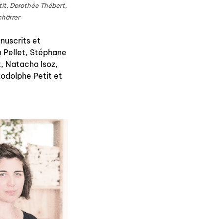
tit, Dorothée Thébert,
chärrer
nuscrits et
n Pellet, Stéphane
t, Natacha Isoz,
Rodolphe Petit et