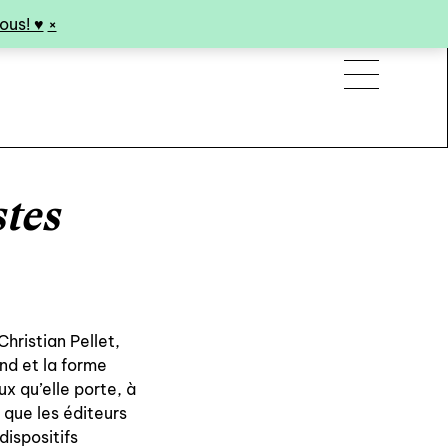
us! ♥︎
×
stes
hristian Pellet,
ond et la forme
ux qu’elle porte, à
e que les éditeurs
dispositifs