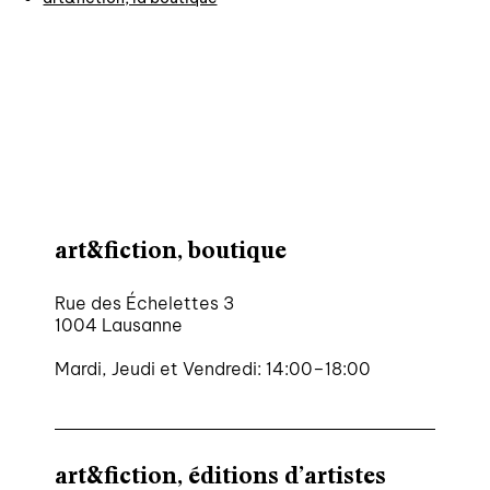
agenda
au-delà du livre ↓
artistes en résidence
lectures performées
podcasts
art&fiction, boutique
qui sommes-nous? ↓
Rue des Échelettes 3
éditions d’artistes
1004 Lausanne
publications
Mardi, Jeudi et Vendredi: 14:00–18:00
sonar/genève
portraits
engagement durable
art&fiction, éditions d’artistes
charte ia