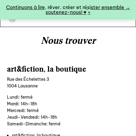
Panneau de gestion des cookies
Continuons à lire, rêver, créer et résister ensemble →
soutenez-nous! ♥︎
×
art&fiction
Nous trouver
0
art&fiction, la boutique
Rue des Échelettes 3
catalogue ↓
1004 Lausanne
catalogue complet
Lundi: fermé
à paraître
Mardi: 14h-18h
Mercredi: fermé
éditions de tête
Jeudi-Vendredi: 14h-18h
programmes semestriels
Samedi-Dimanche: fermé
art&fiction, la boutique