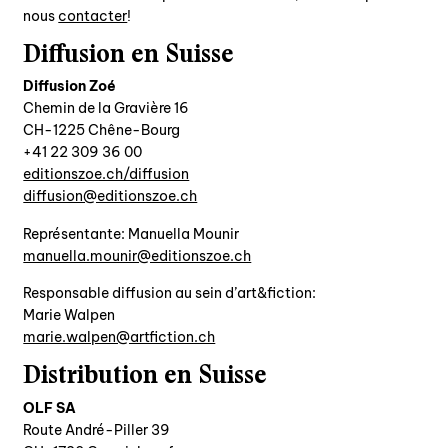
nous
contacter
!
agenda
Diffusion en Suisse
au-delà du livre ↓
Diffusion Zoé
Chemin de la Gravière 16
artistes en résidence
CH-1225 Chêne-Bourg
lectures performées
00 63 903 22 14+
editionszoe.ch/diffusion
podcasts
hc.eozsnoitide@noisuffid
Représentante: Manuella Mounir
qui sommes-nous? ↓
hc.eozsnoitide@rinuom.alleunam
éditions d’artistes
Responsable diffusion au sein d’art&fiction:
Marie Walpen
publications
hc.noitciftra@neplaw.eiram
sonar/genève
Distribution en Suisse
portraits
OLF SA
engagement durable
Route André-Piller 39
charte ia