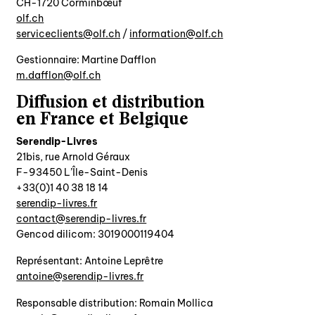
CH-1720 Corminbœuf
olf.ch
hc.flo@stneilcecivres
/
hc.flo@noitamrofni
nous contacter ↓
Gestionnaire: Martine Dafflon
nous contacter
hc.flo@nolffad.m
nous soutenir
Diffusion et distribution
nous trouver
en France et Belgique
diffusion/librairies
Serendip-Livres
21bis, rue Arnold Géraux
manuscrits
F-93450 L’Île-Saint-Denis
+33(0)1 40 38 18 14
serendip-livres.fr
rf.servil-pidneres@tcatnoc
Gencod dilicom: 3019000119404
Représentant: Antoine Leprêtre
rf.servil-pidneres@eniotna
Responsable distribution: Romain Mollica