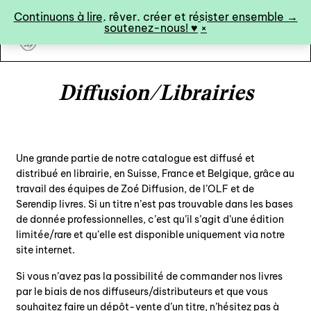
Panneau de gestion des cookies
Continuons à lire, rêver, créer et résister ensemble →
soutenez-nous! ♥︎
×
art&fiction
Diffusion/Librairies
0
Une grande partie de notre catalogue est diffusé et
distribué en librairie, en Suisse, France et Belgique, grâce au
catalogue ↓
travail des équipes de Zoé Diffusion, de l’OLF et de
Serendip livres. Si un titre n’est pas trouvable dans les bases
catalogue complet
de donnée professionnelles, c’est qu’il s’agit d’une édition
à paraître
limitée/rare et qu’elle est disponible uniquement via notre
site internet.
éditions de tête
Si vous n’avez pas la possibilité de commander nos livres
programmes semestriels
par le biais de nos diffuseurs/distributeurs et que vous
souhaitez faire un dépôt-vente d’un titre, n’hésitez pas à