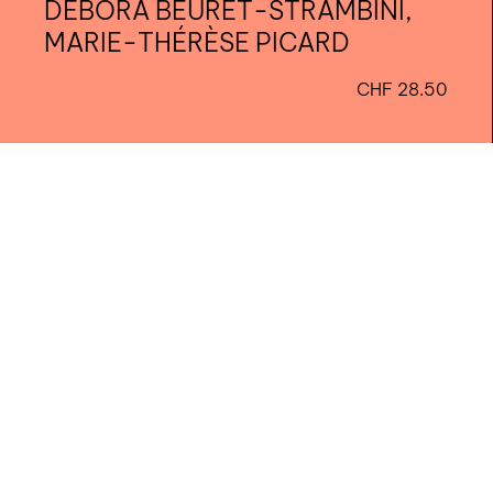
DÉBORA BEURET-STRAMBINI,
MARIE-THÉRÈSE PICARD
nous contacter ↓
CHF
28.50
nous contacter
nous soutenir
nous trouver
diffusion/librairies
manuscrits