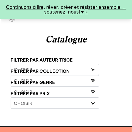
Panneau de gestion des cookies
Continuons à lire, rêver, créer et résister ensemble →
soutenez-nous! ♥︎
×
art&fiction
Catalogue
0
FILTRER PAR AUTEUR·TRICE
FILTRER PAR COLLECTION
catalogue ↓
FILTRER PAR GENRE
catalogue complet
FILTRER PAR PRIX
à paraître
éditions de tête
programmes semestriels