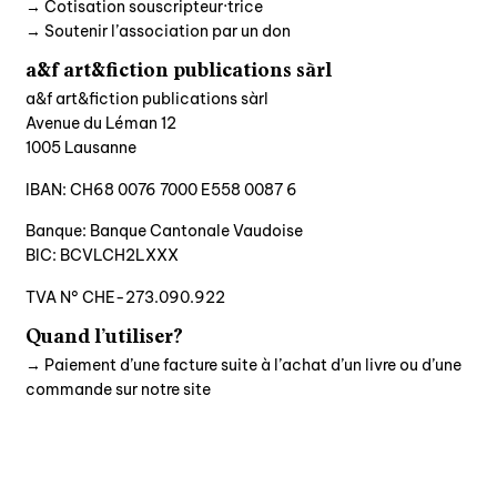
→ Cotisation souscripteur·trice
agenda
→ Soutenir l’association par un don
a&f art&fiction publications sàrl
au-delà du livre ↓
a&f art&fiction publications sàrl
Avenue du Léman 12
artistes en résidence
1005 Lausanne
lectures performées
IBAN: CH68 0076 7000 E558 0087 6
podcasts
Banque: Banque Cantonale Vaudoise
BIC: BCVLCH2LXXX
qui sommes-nous? ↓
TVA N° CHE-273.090.922
éditions d’artistes
Quand l’utiliser?
publications
→ Paiement d’une facture suite à l’achat d’un livre ou d’une
sonar/genève
commande sur notre site
portraits
engagement durable
charte ia