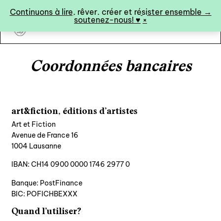
Panneau de gestion des cookies
Continuons à lire, rêver, créer et résister ensemble →
soutenez-nous! ♥︎
×
art&fiction
Coordonnées bancaires
0
art&fiction, éditions d’artistes
Art et Fiction
catalogue ↓
Avenue de France 16
1004 Lausanne
catalogue complet
IBAN: CH14 0900 0000 1746 2977 0
à paraître
éditions de tête
Banque: PostFinance
BIC: POFICHBEXXX
programmes semestriels
Quand l’utiliser?