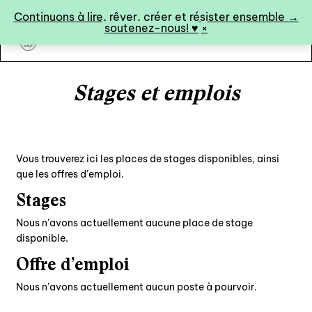
Panneau de gestion des cookies
Continuons à lire, rêver, créer et résister ensemble →
soutenez-nous! ♥︎
×
art&fiction
Stages et emplois
0
Vous trouverez ici les places de stages disponibles, ainsi
que les offres d’emploi.
catalogue ↓
Stages
catalogue complet
Nous n’avons actuellement aucune place de stage
à paraître
disponible.
éditions de tête
Offre d’emploi
programmes semestriels
Nous n’avons actuellement aucun poste à pourvoir.