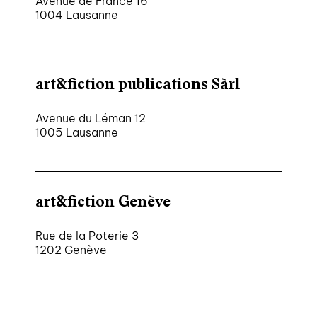
Avenue de France 16
1004 Lausanne
nous contacter ↓
nous contacter
art&fiction publications Sàrl
nous soutenir
nous trouver
Avenue du Léman 12
1005 Lausanne
diffusion/librairies
manuscrits
art&fiction Genève
Rue de la Poterie 3
1202 Genève