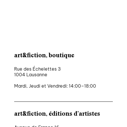
agenda
au-delà du livre ↓
artistes en résidence
lectures performées
podcasts
art&fiction, boutique
Rue des Échelettes 3
qui sommes-nous? ↓
1004 Lausanne
éditions d’artistes
Mardi, Jeudi et Vendredi: 14:00–18:00
publications
sonar/genève
portraits
art&fiction, éditions d’artistes
engagement durable
charte ia