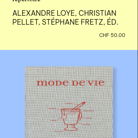
ALEXANDRE LOYE, CHRISTIAN
PELLET, STÉPHANE FRETZ, ÉD.
CHF
50.00