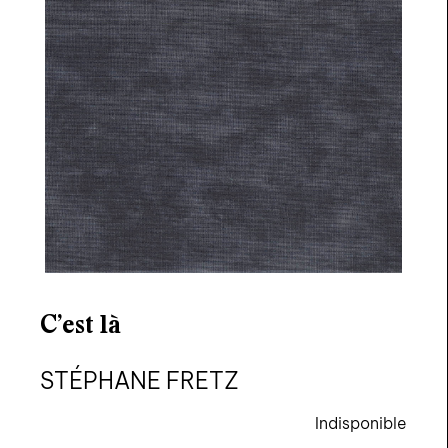
Ce site utilise des cookies et vous
donne le contrôle sur ceux que vous
souhaitez activer
TOUT ACCEPTER
TOUT REFUSER
C’est là
PERSONNALISER
STÉPHANE FRETZ
Politique de confidentialité
Indisponible