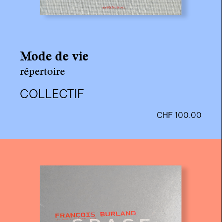
Mode de vie
répertoire
COLLECTIF
CHF
100.00