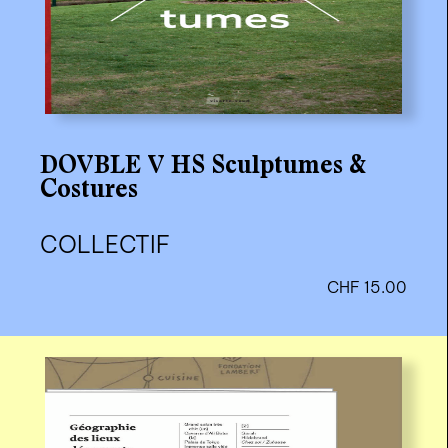
DOVBLE V HS Sculptumes &
Costures
COLLECTIF
CHF
15.00