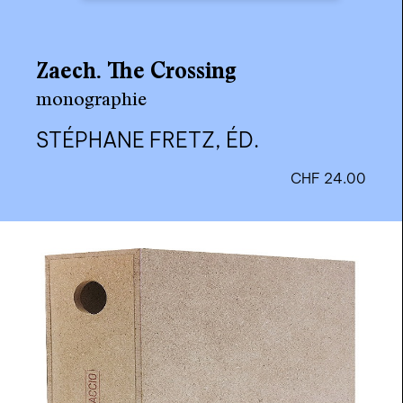
Zaech. The Crossing
monographie
STÉPHANE FRETZ, ÉD.
CHF
24.00