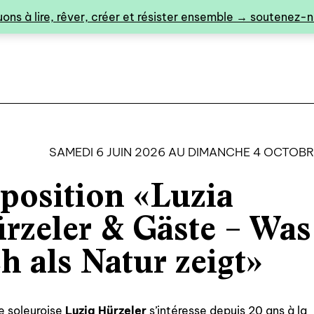
ons à lire, rêver, créer et résister ensemble → soutenez-no
SAMEDI 6 JUIN 2026 AU DIMANCHE 4 OCTOBR
position «Luzia
0
rzeler & Gäste – Was
ch als Natur zeigt»
catalogue ↓
te soleuroise
Luzia Hürzeler
s’intéresse depuis 20 ans à la
catalogue complet