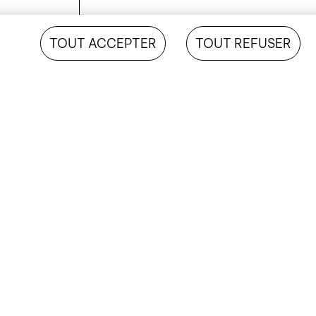
TOUT ACCEPTER
TOUT REFUSER
rie à
MÔTIERS, VAL-DE-TRAVERS