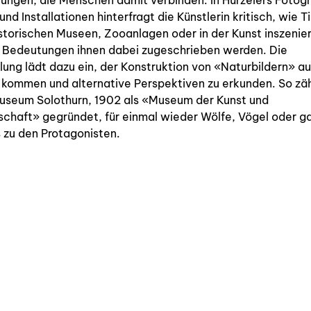
lungen, die Menschen damit verbinden. In Hürzelers Fotogr
nous contacter
und Installationen hinterfragt die Künstlerin kritisch, wie Ti
storischen Museen, Zooanlagen oder in der Kunst inszenie
nous soutenir
 Bedeutungen ihnen dabei zugeschrieben werden. Die
nous trouver
lung lädt dazu ein, der Konstruktion von «Naturbildern» au
 kommen und alternative Perspektiven zu erkunden. So zä
diffusion/librairies
useum Solothurn, 1902 als «Museum der Kunst und
chaft» gegründet, für einmal wieder Wölfe, Vögel oder g
manuscrits
s zu den Protagonisten.