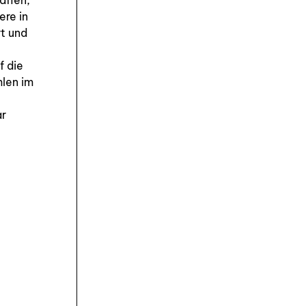
afien,
ere in
rt und
f die
hlen im
ar