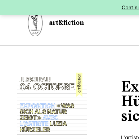
Panneau de gestion des cookies
Continu
art&fiction
Ex
Hü
si
L’artis