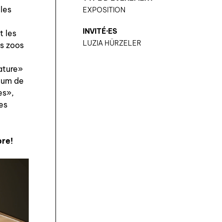
 les
EXPOSITION
INVITÉ·ES
t les
LUZIA HÜRZELER
es zoos
nature»
seum de
es»,
es
bre!