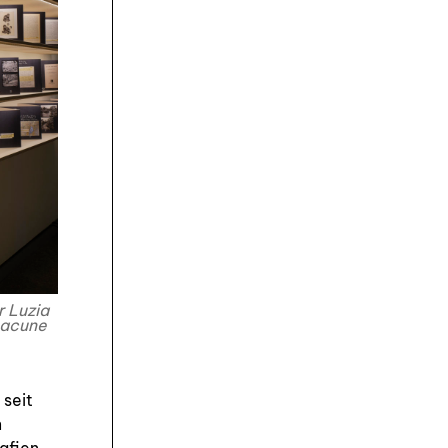
r Luzia
hacune
 seit
n