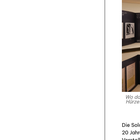
Wo das
Hürze
Die Sol
20 Jahr