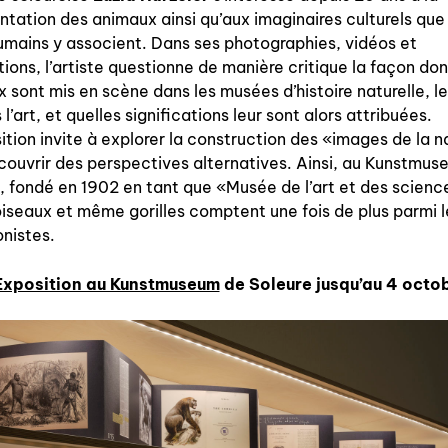
ntation des animaux ainsi qu’aux imaginaires culturels que
à paraître
umains y associent. Dans ses photographies, vidéos et
ations, l’artiste questionne de manière critique la façon don
éditions de tête
 sont mis en scène dans les musées d’histoire naturelle, l
programmes semestriels
 l’art, et quelles significations leur sont alors attribuées.
ition invite à explorer la construction des «images de la 
couvrir des perspectives alternatives. Ainsi, au Kunstmu
, fondé en 1902 en tant que «Musée de l’art et des scienc
oiseaux et même gorilles comptent une fois de plus parmi l
agenda
nistes.
Exposition au Kunstmuseum
de Soleure jusqu’au 4 octo
au-delà du livre ↓
artistes en résidence
lectures performées
podcasts