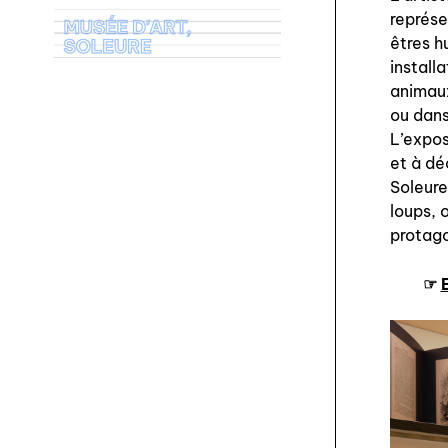
représe
êtres h
install
animaux
ou dans
L’expos
et à dé
Soleure
loups, 
protago
☞