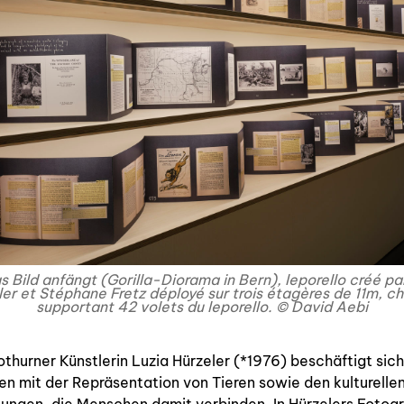
qui sommes-nous? ↓
éditions d’artistes
publications
sonar/genève
portraits
engagement durable
 Bild anfängt (Gorilla-Diorama in Bern)
, leporello créé pa
charte ia
ler et Stéphane Fretz déployé sur trois étagères de 11m, c
supportant 42 volets du leporello. © David Aebi
othurner Künstlerin Luzia Hürzeler (*1976) beschäftigt sich
en mit der Repräsentation von Tieren sowie den kulturelle
nous contacter ↓