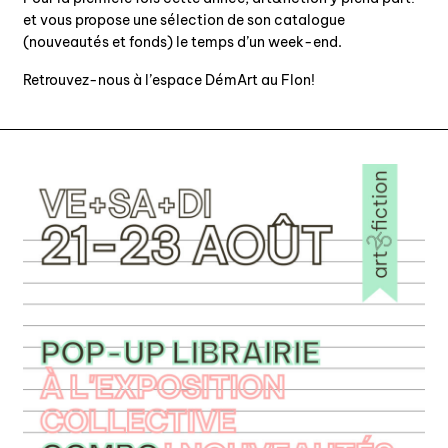
agenda
et vous propose une sélection de son catalogue
(nouveautés et fonds) le temps d’un week-end.
au-delà du livre ↓
Retrouvez-nous à l’espace DémArt au Flon!
artistes en résidence
lectures performées
podcasts
qui sommes-nous? ↓
éditions d’artistes
publications
sonar/genève
portraits
engagement durable
charte ia