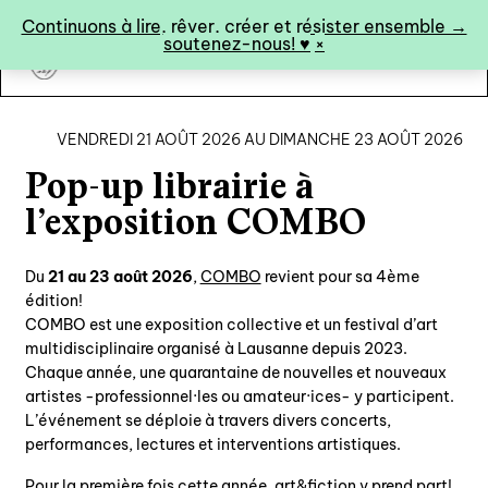
Panneau de gestion des cookies
Continuons à lire, rêver, créer et résister ensemble →
soutenez-nous! ♥︎
×
art&fiction
VENDREDI 21 AOÛT 2026 AU DIMANCHE 23 AOÛT 2026
Pop-up librairie à
0
l’exposition COMBO
Du
21 au 23 août 2026
,
COMBO
revient pour sa 4ème
catalogue ↓
édition!
COMBO est une exposition collective et un festival d’art
catalogue complet
multidisciplinaire organisé à Lausanne depuis 2023.
à paraître
Chaque année, une quarantaine de nouvelles et nouveaux
artistes -professionnel·les ou amateur·ices- y participent.
éditions de tête
L’événement se déploie à travers divers concerts,
programmes semestriels
performances, lectures et interventions artistiques.
Pour la première fois cette année, art&fiction y prend part!