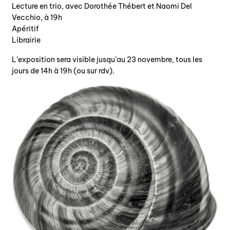
Lecture en trio, avec Dorothée Thébert et Naomi Del
agenda
Vecchio, à 19h
Apéritif
Librairie
au-delà du livre ↓
L’exposition sera visible jusqu’au 23 novembre, tous les
artistes en résidence
jours de 14h à 19h (ou sur rdv).
lectures performées
podcasts
qui sommes-nous? ↓
éditions d’artistes
publications
sonar/genève
portraits
engagement durable
charte ia