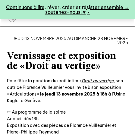
Panneau de gestion des cookies
Continuons à lire, rêver, créer et résister ensemble →
soutenez-nous! ♥︎
×
art&fiction
JEUDI 13 NOVEMBRE 2025 AU DIMANCHE 23 NOVEMBRE
2025
Vernissage et exposition
0
de «Droit au vertige»
catalogue ↓
Pour fêter la parution du récit intime
Droit au vertige
, son
autrice Florence Vuilleumier vous invite à son exposition
catalogue complet
«Articulations»
le jeudi 13 novembre 2025 à 18h
à l’Usine
à paraître
Kugler à Genève.
éditions de tête
☞ Au programme de la soirée
Accueil dès 18h
programmes semestriels
Exposition avec des pièces de Florence Vuilleumier et
Pierre-Philippe Freymond