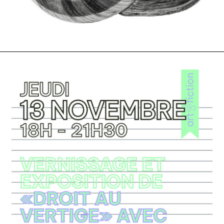
nous contacter ↓
nous contacter
nous soutenir
nous trouver
diffusion/librairies
manuscrits