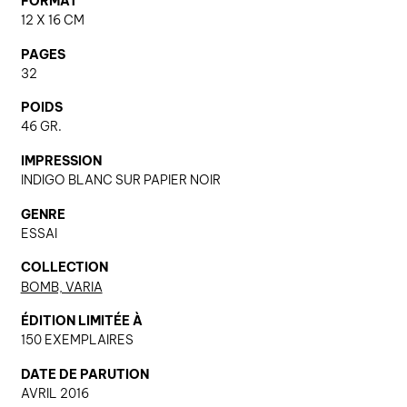
FORMAT
12 X 16 CM
PAGES
nous contacter ↓
32
nous contacter
POIDS
nous soutenir
46 GR.
nous trouver
IMPRESSION
INDIGO BLANC SUR PAPIER NOIR
diffusion/librairies
manuscrits
GENRE
ESSAI
COLLECTION
BOMB, VARIA
ÉDITION LIMITÉE À
150 EXEMPLAIRES
DATE DE PARUTION
AVRIL 2016