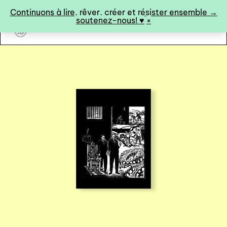
Panneau de gestion des cookies
Continuons à lire, rêver, créer et résister ensemble →
soutenez-nous! ♥︎
×
art&fiction
0
catalogue ↓
catalogue complet
à paraître
éditions de tête
programmes semestriels