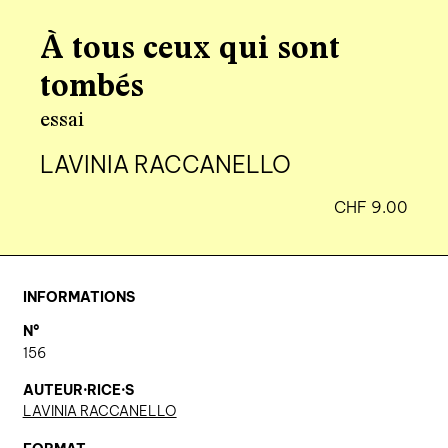
agenda
À tous ceux qui sont
au-delà du livre ↓
tombés
artistes en résidence
essai
lectures performées
LAVINIA RACCANELLO
podcasts
CHF
9.00
qui sommes-nous? ↓
éditions d’artistes
INFORMATIONS
publications
N°
sonar/genève
156
portraits
AUTEUR·RICE·S
LAVINIA RACCANELLO
engagement durable
charte ia