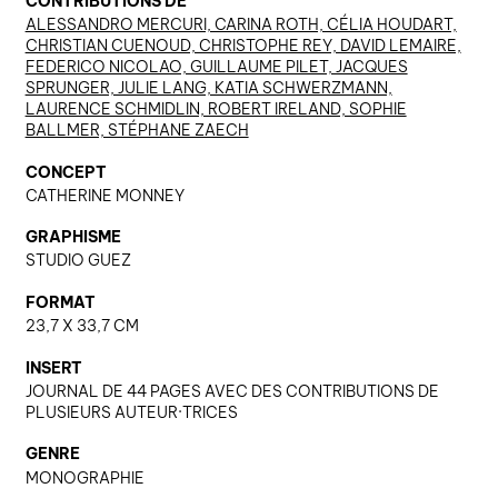
CONTRIBUTIONS DE
ALESSANDRO MERCURI, CARINA ROTH, CÉLIA HOUDART,
CHRISTIAN CUENOUD, CHRISTOPHE REY, DAVID LEMAIRE,
FEDERICO NICOLAO, GUILLAUME PILET, JACQUES
nous contacter ↓
SPRUNGER, JULIE LANG, KATIA SCHWERZMANN,
LAURENCE SCHMIDLIN, ROBERT IRELAND, SOPHIE
nous contacter
BALLMER, STÉPHANE ZAECH
nous soutenir
CONCEPT
nous trouver
CATHERINE MONNEY
diffusion/librairies
GRAPHISME
manuscrits
STUDIO GUEZ
FORMAT
23,7 X 33,7 CM
INSERT
JOURNAL DE 44 PAGES AVEC DES CONTRIBUTIONS DE
PLUSIEURS AUTEUR·TRICES
GENRE
MONOGRAPHIE