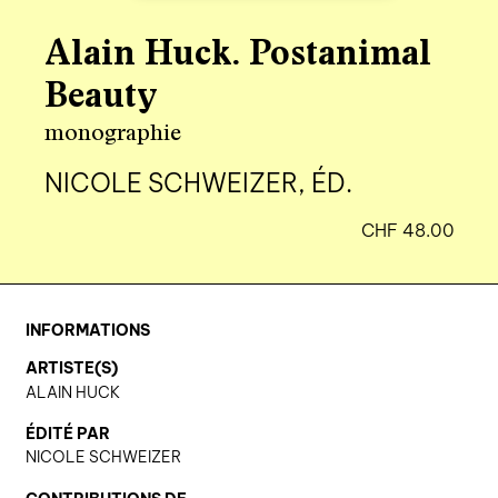
agenda
Alain Huck. Postanimal
au-delà du livre ↓
Beauty
artistes en résidence
monographie
lectures performées
NICOLE SCHWEIZER, ÉD.
podcasts
CHF
48.00
qui sommes-nous? ↓
éditions d’artistes
INFORMATIONS
publications
ARTISTE(S)
sonar/genève
ALAIN HUCK
portraits
ÉDITÉ PAR
NICOLE SCHWEIZER
engagement durable
charte ia