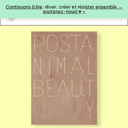
Panneau de gestion des cookies
Continuons à lire, rêver, créer et résister ensemble →
soutenez-nous! ♥︎
×
art&fiction
0
catalogue ↓
catalogue complet
à paraître
éditions de tête
programmes semestriels