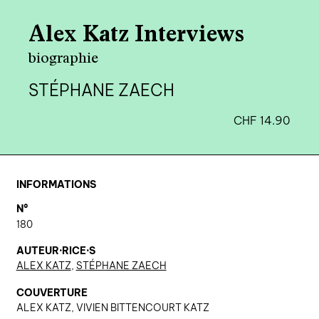
agenda
Alex Katz Interviews
au-delà du livre ↓
biographie
artistes en résidence
STÉPHANE ZAECH
lectures performées
CHF
14.90
podcasts
qui sommes-nous? ↓
INFORMATIONS
éditions d’artistes
N°
180
publications
sonar/genève
AUTEUR·RICE·S
ALEX KATZ
,
STÉPHANE ZAECH
portraits
COUVERTURE
engagement durable
ALEX KATZ, VIVIEN BITTENCOURT KATZ
charte ia