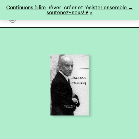
Panneau de gestion des cookies
Continuons à lire, rêver, créer et résister ensemble →
soutenez-nous! ♥︎
×
art&fiction
0
catalogue ↓
catalogue complet
à paraître
éditions de tête
programmes semestriels