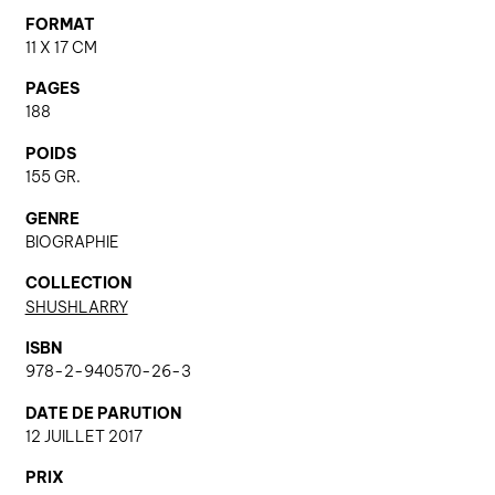
FORMAT
11 X 17 CM
nous contacter ↓
PAGES
nous contacter
188
nous soutenir
POIDS
155 GR.
nous trouver
GENRE
diffusion/librairies
BIOGRAPHIE
manuscrits
COLLECTION
SHUSHLARRY
ISBN
978-2-940570-26-3
DATE DE PARUTION
12 JUILLET 2017
PRIX