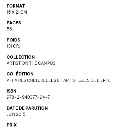
FORMAT
15 X 21 CM
nous contacter ↓
PAGES
56
nous contacter
nous soutenir
POIDS
131 GR.
nous trouver
COLLECTION
diffusion/librairies
ARTIST ON THE CAMPUS
manuscrits
CO-ÉDITION
AFFAIRES CULTURELLES ET ARTISTIQUES DE L’EPFL
ISBN
978-2-940377-94-7
DATE DE PARUTION
JUIN 2015
PRIX