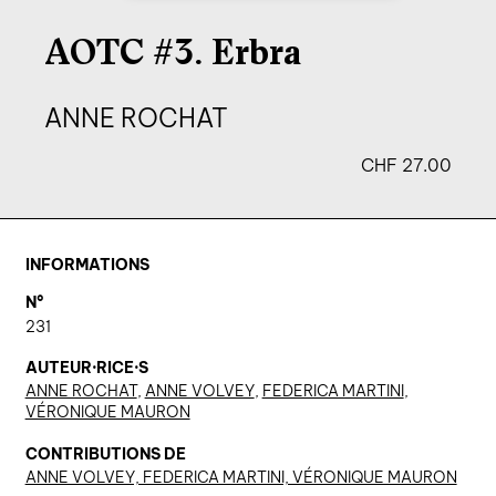
agenda
AOTC #3. Erbra
au-delà du livre ↓
ANNE ROCHAT
artistes en résidence
CHF
27.00
lectures performées
podcasts
INFORMATIONS
qui sommes-nous? ↓
N°
éditions d’artistes
231
publications
AUTEUR·RICE·S
sonar/genève
ANNE ROCHAT
,
ANNE VOLVEY
,
FEDERICA MARTINI
,
VÉRONIQUE MAURON
portraits
CONTRIBUTIONS DE
engagement durable
ANNE VOLVEY, FEDERICA MARTINI, VÉRONIQUE MAURON
charte ia