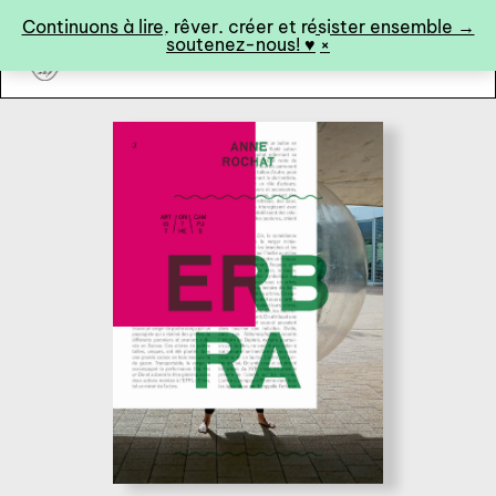
Panneau de gestion des cookies
Continuons à lire, rêver, créer et résister ensemble →
soutenez-nous! ♥︎
×
art&fiction
0
catalogue ↓
catalogue complet
à paraître
éditions de tête
programmes semestriels