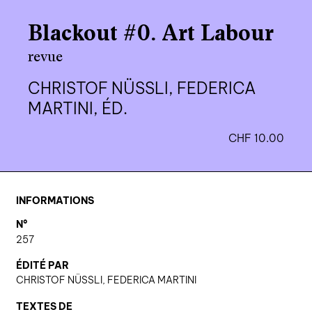
agenda
Blackout #0. Art Labour
au-delà du livre ↓
revue
artistes en résidence
CHRISTOF NÜSSLI, FEDERICA
lectures performées
MARTINI, ÉD.
podcasts
CHF
10.00
qui sommes-nous? ↓
éditions d’artistes
INFORMATIONS
publications
N°
257
sonar/genève
ÉDITÉ PAR
portraits
CHRISTOF NÜSSLI, FEDERICA MARTINI
engagement durable
TEXTES DE
charte ia