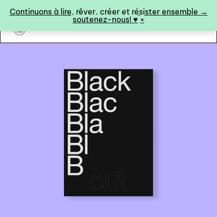
Panneau de gestion des cookies
Continuons à lire, rêver, créer et résister ensemble →
soutenez-nous! ♥︎
×
art&fiction
0
catalogue ↓
catalogue complet
à paraître
éditions de tête
programmes semestriels