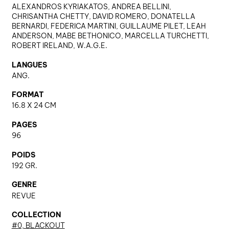
ALEXANDROS KYRIAKATOS, ANDREA BELLINI,
CHRISANTHA CHETTY, DAVID ROMERO, DONATELLA
BERNARDI, FEDERICA MARTINI, GUILLAUME PILET, LEAH
nous contacter ↓
ANDERSON, MABE BETHONICO, MARCELLA TURCHETTI,
ROBERT IRELAND, W.A.G.E.
nous contacter
LANGUES
nous soutenir
ANG.
nous trouver
FORMAT
diffusion/librairies
16.8 X 24 CM
manuscrits
PAGES
96
POIDS
192 GR.
GENRE
REVUE
COLLECTION
#0, BLACKOUT