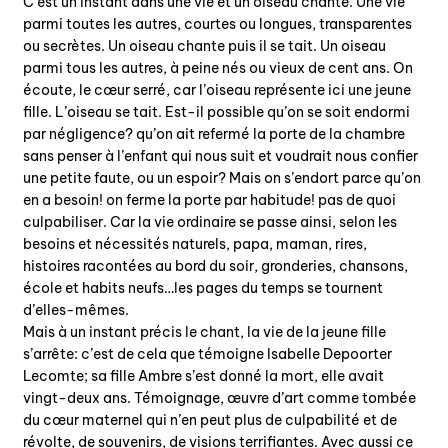
C’est un instant dans une vie et un oiseau chante. Une vie
parmi toutes les autres, courtes ou longues, transparentes
ou secrètes. Un oiseau chante puis il se tait. Un oiseau
parmi tous les autres, à peine nés ou vieux de cent ans. On
écoute, le cœur serré, car l’oiseau représente ici une jeune
fille. L’oiseau se tait. Est-il possible qu’on se soit endormi
par négligence? qu’on ait refermé la porte de la chambre
sans penser à l’enfant qui nous suit et voudrait nous confier
une petite faute, ou un espoir? Mais on s’endort parce qu’on
en a besoin! on ferme la porte par habitude! pas de quoi
culpabiliser. Car la vie ordinaire se passe ainsi, selon les
besoins et nécessités naturels, papa, maman, rires,
histoires racontées au bord du soir, gronderies, chansons,
école et habits neufs…les pages du temps se tournent
d’elles-mêmes.
Mais à un instant précis le chant, la vie de la jeune fille
s’arrête: c’est de cela que témoigne Isabelle Depoorter
Lecomte; sa fille Ambre s’est donné la mort, elle avait
vingt-deux ans. Témoignage, œuvre d’art comme tombée
du cœur maternel qui n’en peut plus de culpabilité et de
révolte, de souvenirs, de visions terrifiantes. Avec aussi ce