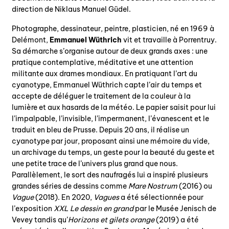
direction de Niklaus Manuel Güdel.
Photographe, dessinateur, peintre, plasticien, né en 1969 à
Delémont,
Emmanuel Wüthrich
vit et travaille à Porrentruy.
Sa démarche s’organise autour de deux grands axes : une
pratique contemplative, méditative et une attention
militante aux drames mondiaux. En pratiquant l’art du
cyanotype, Emmanuel Wüthrich capte l’air du temps et
accepte de déléguer le traitement de la couleur à la
lumière et aux hasards de la météo. Le papier saisit pour lui
l’impalpable, l’invisible, l’impermanent, l’évanescent et le
traduit en bleu de Prusse. Depuis 20 ans, il réalise un
cyanotype par jour, proposant ainsi une mémoire du vide,
un archivage du temps, un geste pour la beauté du geste et
une petite trace de l’univers plus grand que nous.
Parallèlement, le sort des naufragés lui a inspiré plusieurs
grandes séries de dessins comme
Mare Nostrum
(2016) ou
Vague
(2018). En 2020,
Vagues
a été sélectionnée pour
l’exposition
XXL Le dessin en grand
par le Musée Jenisch de
Vevey tandis qu’
Horizons et gilets orange
(2019) a été