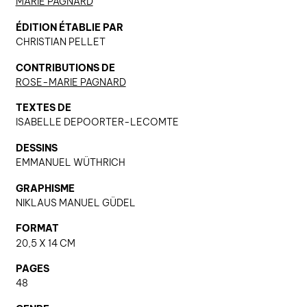
MARIE PAGNARD
ÉDITION ÉTABLIE PAR
CHRISTIAN PELLET
nous contacter ↓
CONTRIBUTIONS DE
nous contacter
ROSE-MARIE PAGNARD
nous soutenir
TEXTES DE
nous trouver
ISABELLE DEPOORTER-LECOMTE
diffusion/librairies
DESSINS
manuscrits
EMMANUEL WÜTHRICH
GRAPHISME
NIKLAUS MANUEL GÜDEL
FORMAT
20,5 X 14 CM
PAGES
48