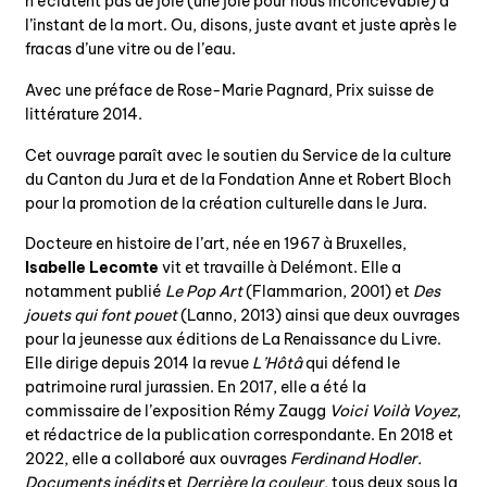
n’éclatent pas de joie (une joie pour nous inconcevable) à
l’instant de la mort. Ou, disons, juste avant et juste après le
fracas d’une vitre ou de l’eau.
Avec une préface de Rose-Marie Pagnard, Prix suisse de
littérature 2014.
Cet ouvrage paraît avec le soutien du Service de la culture
du Canton du Jura et de la Fondation Anne et Robert Bloch
pour la promotion de la création culturelle dans le Jura.
Docteure en histoire de l’art, née en 1967 à Bruxelles,
Isabelle Lecomte
vit et travaille à Delémont. Elle a
notamment publié
Le Pop Art
(Flammarion, 2001) et
Des
jouets qui font pouet
(Lanno, 2013) ainsi que deux ouvrages
pour la jeunesse aux éditions de La Renaissance du Livre.
Elle dirige depuis 2014 la revue
L
’Hôtâ
qui défend le
patrimoine rural jurassien. En 2017, elle a été la
commissaire de l’exposition Rémy Zaugg
Voici Voilà Voyez
,
et rédactrice de la publication correspondante. En 2018 et
2022, elle a collaboré aux ouvrages
Ferdinand Hodler.
Documents inédits
et
Derrière la couleur
, tous deux sous la