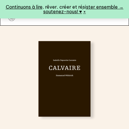
Panneau de gestion des cookies
Continuons à lire, rêver, créer et résister ensemble →
soutenez-nous! ♥︎
×
art&fiction
0
catalogue ↓
catalogue complet
à paraître
éditions de tête
programmes semestriels