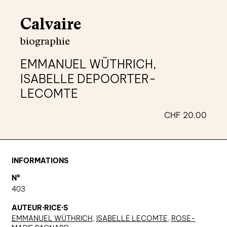
agenda
Calvaire
au-delà du livre ↓
biographie
artistes en résidence
EMMANUEL WÜTHRICH,
lectures performées
ISABELLE DEPOORTER-
LECOMTE
podcasts
CHF
20.00
qui sommes-nous? ↓
éditions d’artistes
publications
INFORMATIONS
sonar/genève
N°
403
portraits
AUTEUR·RICE·S
engagement durable
EMMANUEL WÜTHRICH
,
ISABELLE LECOMTE
,
ROSE-
charte ia