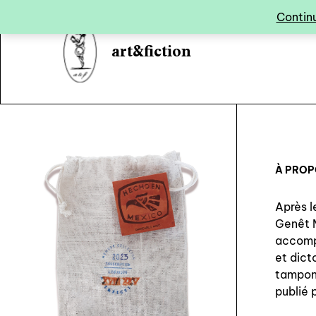
Panneau de gestion des cookies
Continu
art&fiction
À PRO
Après 
Genêt M
accompa
et dict
tampons
publié 