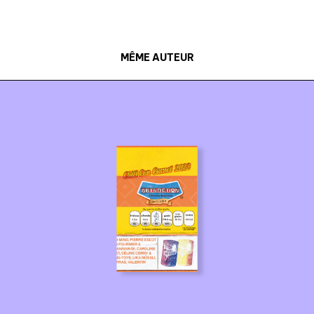
nous contacter
nous soutenir
MÊME AUTEUR
nous trouver
diffusion/librairies
manuscrits