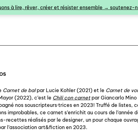
ons à lire, rêver, créer et résister ensemble → soutenez-no
POS
le
Carnet de bal
par Lucie Kohler (2021) et le
Carnet de vo
0
ayor (2022), c’est le
Chili con carnet
par Giancarlo Mino 
gné nos souscripteurs·trices en 2023! Truffé de listes, c
ons improbables, ce carnet s’enrichit au cours de l’année 
-recettes réalisés par le designer, un pour chaque ouvr
catalogue ↓
par l’association art&fiction en 2023.
catalogue complet