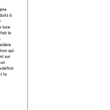
gine
duits à
D
e luxe
fait le
s
nsidère
ion qui
nt sur
 un
edéfinir
t la