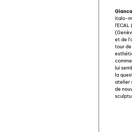
Gianca
italo-m
l’ECAL 
(Genève
et de l’
tour de
esthéti
comme «
lui sem
la ques
atelier
de nouv
sculptu