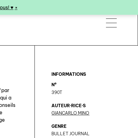
us! ♥︎
×
INFORMATIONS
N°
l
par
390T
qui a
onseils
AUTEUR·RICE·S
de
GIANCARLO MINO
age
GENRE
BULLET JOURNAL