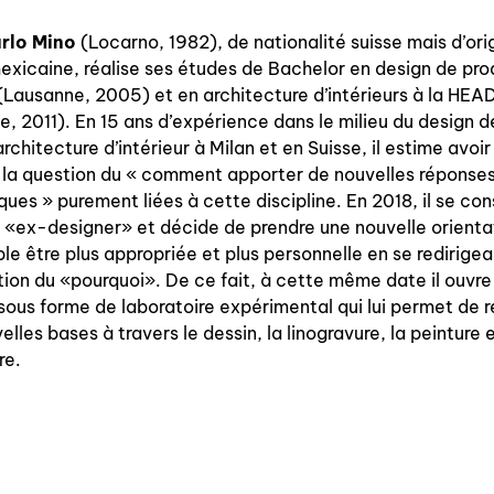
rlo Mino
(Locarno, 1982), de nationalité suisse mais d’ori
exicaine, réalise ses études de Bachelor en design de pro
(Lausanne, 2005) et en architecture d’intérieurs à la HEA
qui sommes-nous? ↓
, 2011). En 15 ans d’expérience dans le milieu du design d
éditions d’artistes
architecture d’intérieur à Milan et en Suisse, il estime avoir 
 la question du « comment apporter de nouvelles réponse
publications
ques » purement liées à cette discipline. En 2018, il se co
sonar/genève
ex-designer» et décide de prendre une nouvelle orientat
ble être plus appropriée et plus personnelle en se redirigea
portraits
tion du «pourquoi». De ce fait, à cette même date il ouvre
 sous forme de laboratoire expérimental qui lui permet de r
engagement durable
elles bases à travers le dessin, la linogravure, la peinture e
charte ia
re.
nous contacter ↓