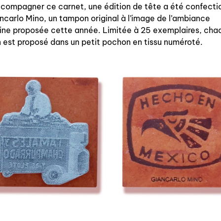
compagner ce carnet, une édition de tête a été confect
à paraître
ncarlo Mino, un tampon original à l’image de l’ambiance
ine proposée cette année. Limitée à 25 exemplaires, cha
éditions de tête
est proposé dans un petit pochon en tissu numéroté.
programmes semestriels
agenda
au-delà du livre ↓
artistes en résidence
lectures performées
podcasts