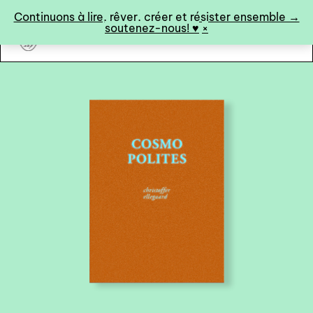
Panneau de gestion des cookies
Continuons à lire, rêver, créer et résister ensemble →
soutenez-nous! ♥︎
×
art&fiction
0
catalogue ↓
catalogue complet
à paraître
éditions de tête
programmes semestriels