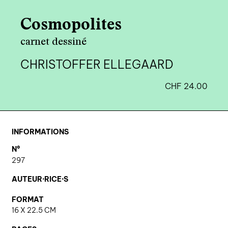
agenda
Cosmopolites
au-delà du livre ↓
carnet dessiné
artistes en résidence
CHRISTOFFER ELLEGAARD
lectures performées
CHF
24.00
podcasts
qui sommes-nous? ↓
INFORMATIONS
éditions d’artistes
N°
297
publications
sonar/genève
AUTEUR·RICE·S
portraits
FORMAT
16 X 22.5 CM
engagement durable
charte ia