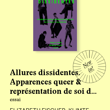
Allures dissidentes.
Apparences queer &
représentation de soi du
19e siècle à aujourd’hui
essai