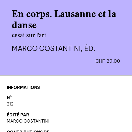
agenda
En corps. Lausanne et la
au-delà du livre ↓
danse
artistes en résidence
essai sur l'art
lectures performées
MARCO COSTANTINI, ÉD.
podcasts
CHF
29.00
qui sommes-nous? ↓
éditions d’artistes
INFORMATIONS
publications
N°
sonar/genève
212
portraits
ÉDITÉ PAR
MARCO COSTANTINI
engagement durable
charte ia