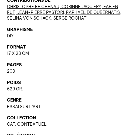
CONTRIBUTIONS DE
CHRISTOPHE REICHENAU, CORINNE JAQUIÉRY, FABIEN
RUF, JEAN-PIERRE PASTORI, RAPHAËL DE GUBERNATIS,
SELINA VON SCHACK, SERGE ROCHAT
nous contacter ↓
GRAPHISME
nous contacter
DIY
nous soutenir
FORMAT
nous trouver
17 X 23 CM
diffusion/librairies
PAGES
manuscrits
208
POIDS
629 GR.
GENRE
ESSAI SUR L'ART
COLLECTION
CAT. CONTEXTUEL