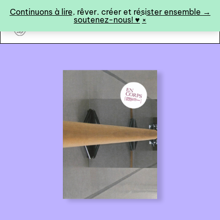
Panneau de gestion des cookies
Continuons à lire, rêver, créer et résister ensemble →
soutenez-nous! ♥︎
×
art&fiction
0
catalogue ↓
catalogue complet
à paraître
éditions de tête
programmes semestriels