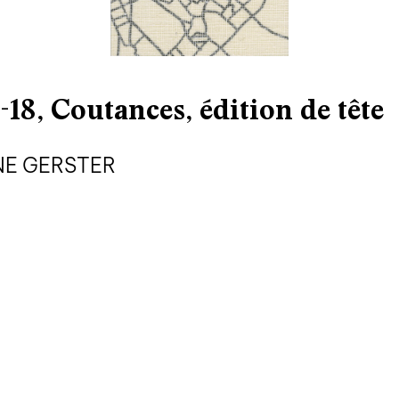
qui sommes-nous? ↓
6-18, Coutances, édition de tête
éditions d’artistes
publications
NE GERSTER
sonar/genève
portraits
engagement durable
charte ia
nous contacter ↓