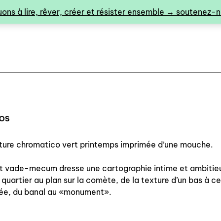
ons à lire, rêver, créer et résister ensemble → soutenez-no
POS
ture chromatico vert printemps imprimée d’une mouche.
0
t vade-mecum dresse une cartographie intime et ambitie
 quartier au plan sur la comète, de la texture d’un bas à ce
sée, du banal au «monument».
catalogue ↓
catalogue complet