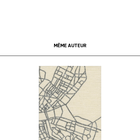
à paraître
éditions de tête
programmes semestriels
MÊME AUTEUR
agenda
au-delà du livre ↓
artistes en résidence
lectures performées
podcasts