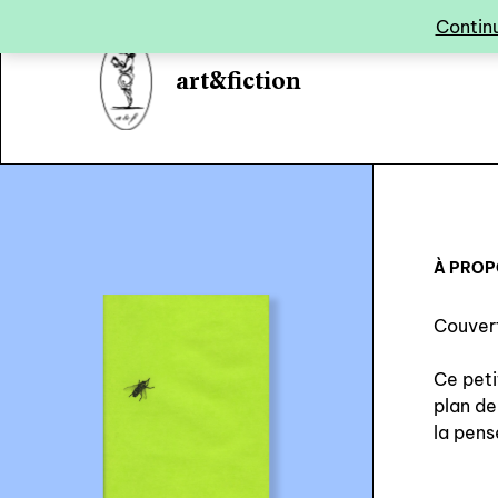
Panneau de gestion des cookies
Continu
art&fiction
À PRO
Couver
Ce peti
plan de
la pen