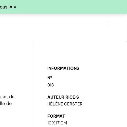
us! ♥︎
×
INFORMATIONS
N°
018
use, du
AUTEUR·RICE·S
lle de
HÉLÈNE GERSTER
FORMAT
10 X 17 CM