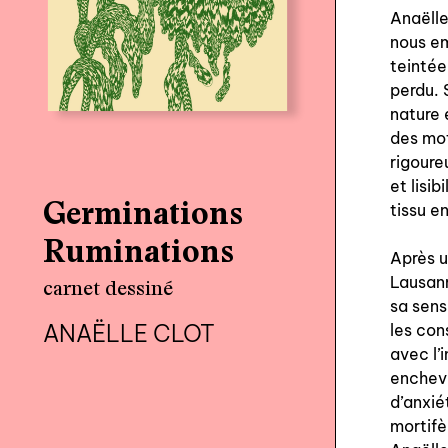
Anaëlle
nous e
teinté
perdu. 
nature 
des mot
rigoure
et lisi
Germinations
tissu e
Ruminations
Après u
Lausan
carnet dessiné
sa sens
ANAËLLE CLOT
les con
avec l’
enchev
d’anxié
mortifè