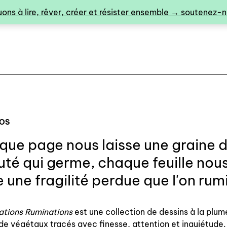
ons à lire, rêver, créer et résister ensemble → soutenez-no
POS
ue page nous laisse une graine 
0
té qui germe, chaque feuille nou
e une fragilité perdue que l'on rum
catalogue ↓
ations Ruminations
est une collection de dessins à la plum
 de végétaux tracés avec finesse, attention et inquiétude.
catalogue complet