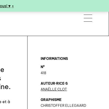
us! ♥︎
×
INFORMATIONS
N°
de
418
s
AUTEUR·RICE·S
ine.
ANAËLLE CLOT
GRAPHISME
e et à
CHRISTOFFER ELLEGAARD