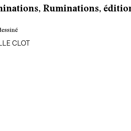
inations, Ruminations, éditio
dessiné
LLE CLOT