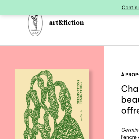
Panneau de gestion des cookies
Continu
art&fiction
À PRO
Chaq
beau
offr
Germin
l’encre