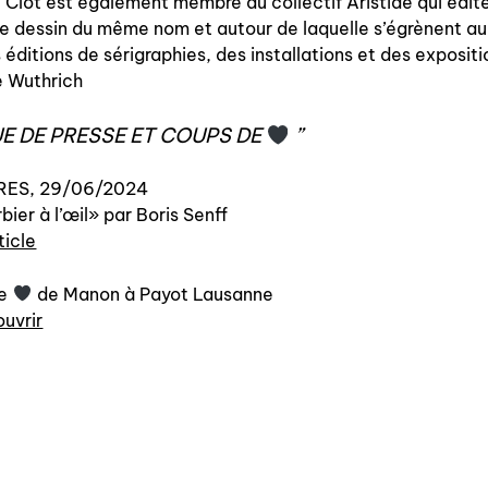
 Clot est également membre du collectif Aristide qui édite
e dessin du même nom et autour de laquelle s’égrènent au 
 éditions de sérigraphies, des installations et des expositi
e Wuthrich
qui sommes-nous? ↓
E DE PRESSE ET COUPS DE
éditions d’artistes
publications
RES, 29/06/2024
bier à l’œil» par Boris Senff
sonar/genève
rticle
portraits
de
de Manon à Payot Lausanne
engagement durable
uvrir
charte ia
nous contacter ↓