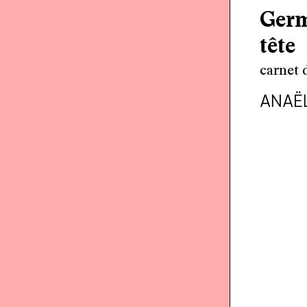
Germ
tête
carnet 
ANAË