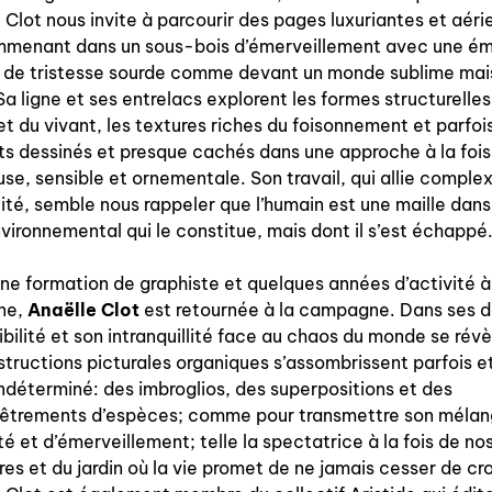
 Clot nous invite à parcourir des pages luxuriantes et aéri
à paraître
mmenant dans un sous-bois d’émerveillement avec une é
e de tristesse sourde comme devant un monde sublime mai
éditions de tête
Sa ligne et ses entrelacs explorent les formes structurelles
et du vivant, les textures riches du foisonnement et parf
programmes semestriels
s dessinés et presque cachés dans une approche à la fois
use, sensible et ornementale. Son travail, qui allie complex
bilité, semble nous rappeler que l’humain est une maille dans
nvironnemental qui le constitue, mais dont il s’est échappé
agenda
ne formation de graphiste et quelques années d’activité à
ne,
Anaëlle Clot
est retournée à la campagne. Dans ses d
ibilité et son intranquillité face au chaos du monde se révè
au-delà du livre ↓
structions picturales organiques s’assombrissent parfois e
artistes en résidence
indéterminé: des imbroglios, des superpositions et des
êtrements d’espèces; comme pour transmettre son méla
lectures performées
té et d’émerveillement; telle la spectatrice à la fois de nos
res et du jardin où la vie promet de ne jamais cesser de cro
podcasts