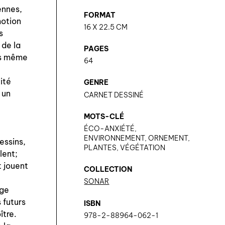
ennes,
FORMAT
motion
16 X 22.5 CM
s
 de la
PAGES
ois même
64
ité
GENRE
 un
CARNET DESSINÉ
.
MOTS-CLÉ
ÉCO-ANXIÉTÉ,
ENVIRONNEMENT, ORNEMENT,
essins,
PLANTES, VÉGÉTATION
lent;
t jouent
COLLECTION
SONAR
nge
 futurs
ISBN
ître.
978-2-88964-062-1