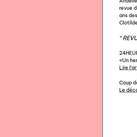
Anaëlle
revue d
ans des
Clotild
REVU
24HEU
«Un her
Lire l’a
Coup 
Le déco