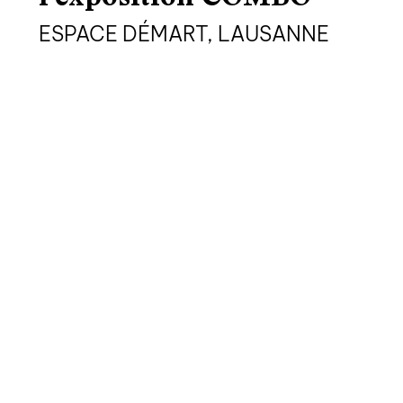
ESPACE DÉMART, LAUSANNE
à paraître
éditions de tête
programmes semestriels
agenda
au-delà du livre ↓
artistes en résidence
lectures performées
podcasts