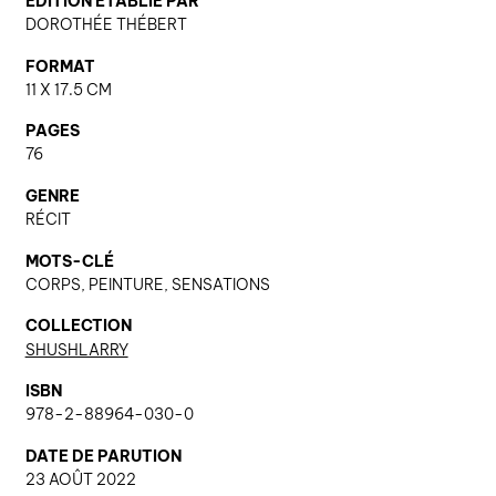
ÉDITION ÉTABLIE PAR
DOROTHÉE THÉBERT
FORMAT
nous contacter ↓
11 X 17.5 CM
nous contacter
PAGES
nous soutenir
76
nous trouver
GENRE
RÉCIT
diffusion/librairies
manuscrits
MOTS-CLÉ
CORPS, PEINTURE, SENSATIONS
COLLECTION
SHUSHLARRY
ISBN
978-2-88964-030-0
DATE DE PARUTION
23 AOÛT 2022