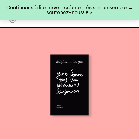
Panneau de gestion des cookies
Continuons à lire, rêver, créer et résister ensemble →
soutenez-nous! ♥︎
×
art&fiction
0
catalogue ↓
catalogue complet
à paraître
éditions de tête
programmes semestriels