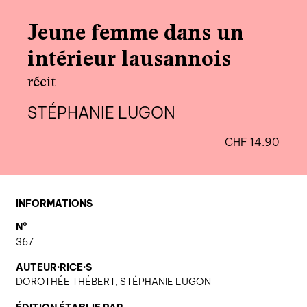
agenda
Jeune femme dans un
au-delà du livre ↓
intérieur lausannois
artistes en résidence
récit
lectures performées
STÉPHANIE LUGON
podcasts
CHF
14.90
qui sommes-nous? ↓
éditions d’artistes
INFORMATIONS
publications
N°
sonar/genève
367
portraits
AUTEUR·RICE·S
DOROTHÉE THÉBERT
,
STÉPHANIE LUGON
engagement durable
charte ia