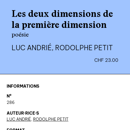
agenda
Les deux dimensions de
au-delà du livre ↓
la première dimension
artistes en résidence
poésie
lectures performées
LUC ANDRIÉ, RODOLPHE PETIT
podcasts
CHF
23.00
qui sommes-nous? ↓
éditions d’artistes
INFORMATIONS
publications
N°
sonar/genève
286
portraits
AUTEUR·RICE·S
LUC ANDRIÉ
,
RODOLPHE PETIT
engagement durable
charte ia