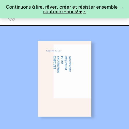
Panneau de gestion des cookies
Continuons à lire, rêver, créer et résister ensemble →
soutenez-nous! ♥︎
×
art&fiction
0
catalogue ↓
catalogue complet
à paraître
éditions de tête
programmes semestriels