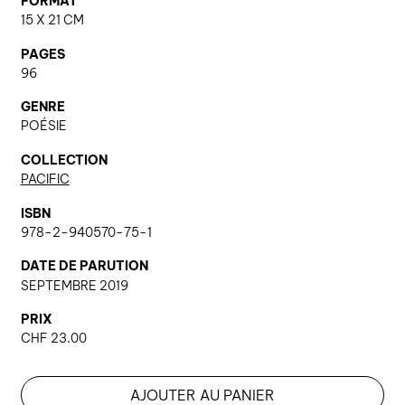
FORMAT
15 X 21 CM
PAGES
nous contacter ↓
96
nous contacter
GENRE
nous soutenir
POÉSIE
nous trouver
COLLECTION
PACIFIC
diffusion/librairies
manuscrits
ISBN
978-2-940570-75-1
DATE DE PARUTION
SEPTEMBRE 2019
PRIX
CHF
23.00
AJOUTER AU PANIER