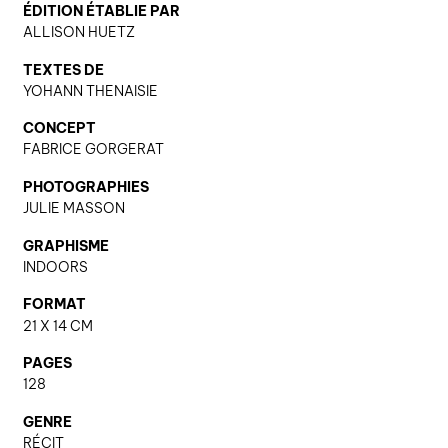
ÉDITION ÉTABLIE PAR
ALLISON HUETZ
nous contacter ↓
TEXTES DE
YOHANN THENAISIE
nous contacter
CONCEPT
nous soutenir
FABRICE GORGERAT
nous trouver
PHOTOGRAPHIES
diffusion/librairies
JULIE MASSON
manuscrits
GRAPHISME
INDOORS
FORMAT
21 X 14 CM
PAGES
128
GENRE
RÉCIT