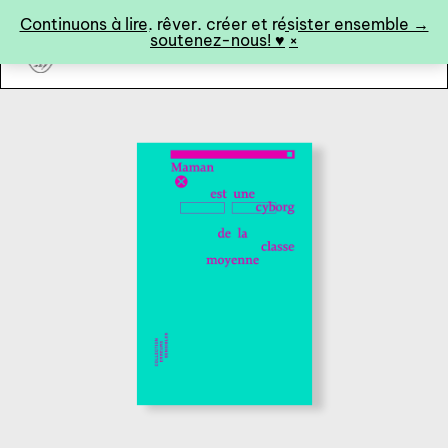
Panneau de gestion des cookies
Continuons à lire, rêver, créer et résister ensemble →
soutenez-nous! ♥︎
×
art&fiction
0
catalogue ↓
catalogue complet
à paraître
éditions de tête
programmes semestriels