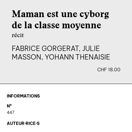
agenda
Maman est une cyborg
au-delà du livre ↓
de la classe moyenne
artistes en résidence
récit
lectures performées
FABRICE GORGERAT, JULIE
podcasts
MASSON, YOHANN THENAISIE
CHF
18.00
qui sommes-nous? ↓
éditions d’artistes
publications
INFORMATIONS
sonar/genève
N°
portraits
447
engagement durable
AUTEUR·RICE·S
charte ia