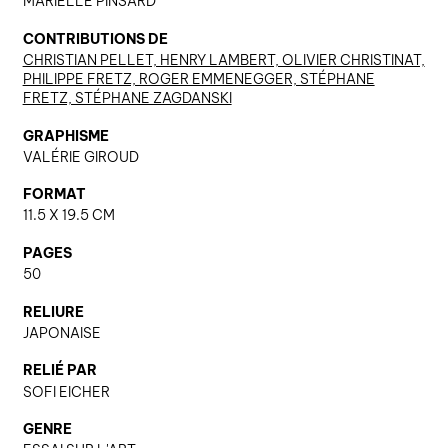
MARIELLE PINSARD
CONTRIBUTIONS DE
CHRISTIAN PELLET, HENRY LAMBERT, OLIVIER CHRISTINAT,
nous contacter ↓
PHILIPPE FRETZ, ROGER EMMENEGGER, STÉPHANE
FRETZ, STÉPHANE ZAGDANSKI
nous contacter
nous soutenir
GRAPHISME
VALÉRIE GIROUD
nous trouver
FORMAT
diffusion/librairies
11.5 X 19.5 CM
manuscrits
PAGES
50
RELIURE
JAPONAISE
RELIÉ PAR
SOFI EICHER
GENRE