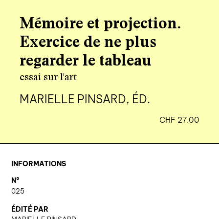
agenda
Mémoire et projection.
au-delà du livre ↓
Exercice de ne plus
artistes en résidence
regarder le tableau
lectures performées
essai sur l'art
podcasts
MARIELLE PINSARD, ÉD.
CHF
27.00
qui sommes-nous? ↓
éditions d’artistes
publications
INFORMATIONS
sonar/genève
N°
portraits
025
engagement durable
ÉDITÉ PAR
charte ia