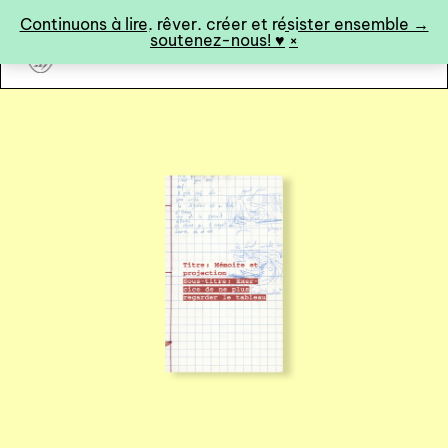
Panneau de gestion des cookies
Continuons à lire, rêver, créer et résister ensemble →
soutenez-nous! ♥︎
×
art&fiction
0
catalogue ↓
catalogue complet
à paraître
éditions de tête
programmes semestriels