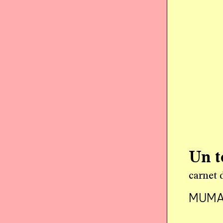
Un t
carnet d
MUM