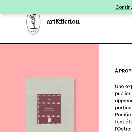
Panneau de gestion des cookies
Continu
art&fiction
À PRO
Une exp
publier
apprend
particu
Pacific
font ét
l’Octro