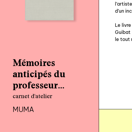
l’artis
d’un in
Le livr
Guibat 
le tout
Mémoires
anticipés du
professeur
Croûton
carnet d'atelier
l’Ancien
MUMA