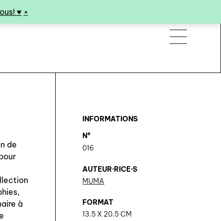
us! ♥︎
×
INFORMATIONS
N°
on de
016
 pour
AUTEUR·RICE·S
llection
MUMA
hies,
FORMAT
aire à
13.5 X 20.5 CM
ie