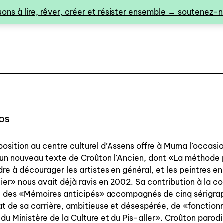
ons à lire, rêver, créer et résister ensemble → soutenez-no
POS
osition au centre culturel d’Assens offre à Muma l’occasi
0
 un nouveau texte de Croûton l’Ancien, dont «La méthode
re à décourager les artistes en général, et les peintres en
lier» nous avait déjà ravis en 2002. Sa contribution à la co
, des «Mémoires anticipés» accompagnés de cinq sérigrap
catalogue ↓
at de sa carrière, ambitieuse et désespérée, de «fonctionn
i du Ministère de la Culture et du Pis-aller». Croûton parod
catalogue complet