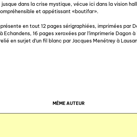
te jusque dans la crise mystique, vécue ici dans la vision ha
à paraître
compréhensible et appétissant «boutifar».
éditions de tête
e présente en tout 12 pages sérigraphiées, imprimées par D
à Echandens, 16 pages xeroxées par l’imprimerie Dagon à
programmes semestriels
 relié en surjet d’un fil blanc par Jacques Menétrey à Lausa
agenda
au-delà du livre ↓
MÊME AUTEUR
artistes en résidence
lectures performées
podcasts