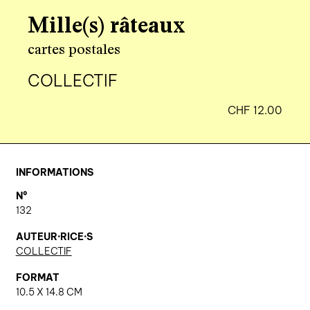
agenda
Mille(s) râteaux
cartes postales
au-delà du livre ↓
COLLECTIF
artistes en résidence
lectures performées
CHF
12.00
podcasts
qui sommes-nous? ↓
INFORMATIONS
N°
éditions d’artistes
132
publications
AUTEUR·RICE·S
sonar/genève
COLLECTIF
portraits
FORMAT
engagement durable
10.5 X 14.8 CM
charte ia