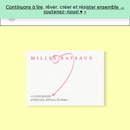
Panneau de gestion des cookies
Continuons à lire, rêver, créer et résister ensemble →
soutenez-nous! ♥︎
×
art&fiction
0
catalogue ↓
catalogue complet
à paraître
éditions de tête
programmes semestriels