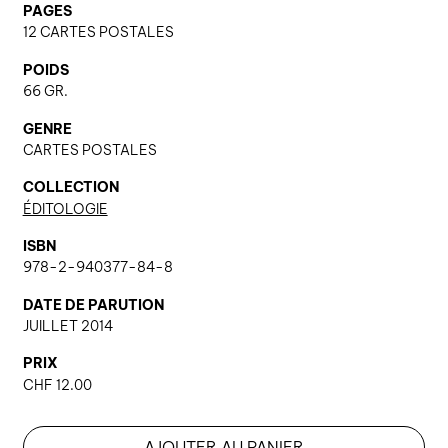
PAGES
12 CARTES POSTALES
nous contacter ↓
POIDS
66 GR.
nous contacter
GENRE
nous soutenir
CARTES POSTALES
nous trouver
COLLECTION
diffusion/librairies
ÉDITOLOGIE
manuscrits
ISBN
978-2-940377-84-8
DATE DE PARUTION
JUILLET 2014
PRIX
CHF
12.00
AJOUTER AU PANIER