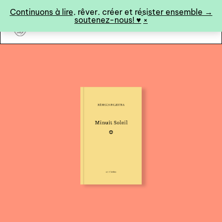
Panneau de gestion des cookies
Continuons à lire, rêver, créer et résister ensemble →
soutenez-nous! ♥︎
×
art&fiction
0
catalogue ↓
catalogue complet
à paraître
éditions de tête
programmes semestriels