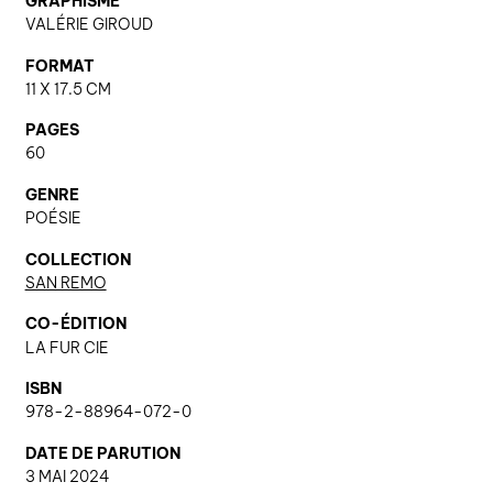
GRAPHISME
VALÉRIE GIROUD
FORMAT
nous contacter ↓
11 X 17.5 CM
nous contacter
PAGES
nous soutenir
60
nous trouver
GENRE
POÉSIE
diffusion/librairies
manuscrits
COLLECTION
SAN REMO
CO-ÉDITION
LA FUR CIE
ISBN
978-2-88964-072-0
DATE DE PARUTION
3 MAI 2024