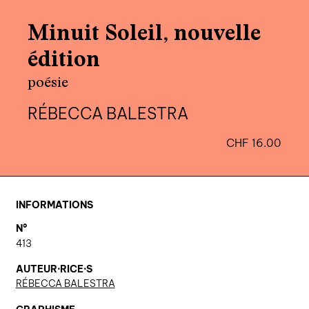
agenda
Minuit Soleil, nouvelle
au-delà du livre ↓
édition
artistes en résidence
poésie
lectures performées
RÉBECCA BALESTRA
podcasts
CHF
16.00
qui sommes-nous? ↓
éditions d’artistes
INFORMATIONS
publications
N°
sonar/genève
413
portraits
AUTEUR·RICE·S
RÉBECCA BALESTRA
engagement durable
charte ia