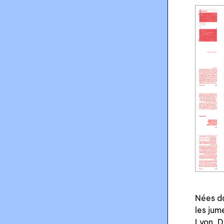
Nées da
les jum
Lyon. D