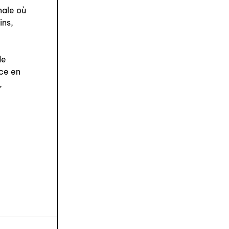
nale où
ins,
,
de
nce en
,