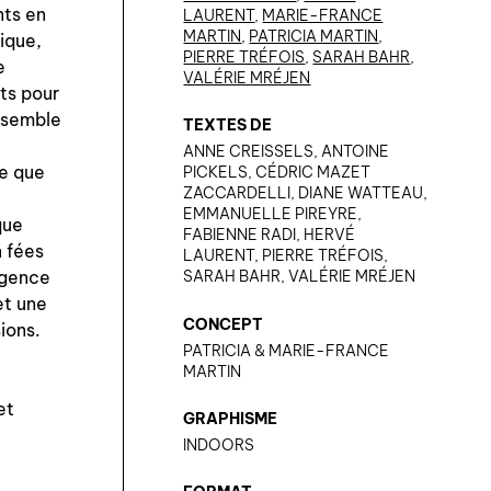
nts en
LAURENT
,
MARIE-FRANCE
MARTIN
,
PATRICIA MARTIN
,
tique,
PIERRE TRÉFOIS
,
SARAH BAHR
,
e
VALÉRIE MRÉJEN
ats pour
assemble
TEXTES DE
ANNE CREISSELS, ANTOINE
ge que
PICKELS, CÉDRIC MAZET
ZACCARDELLI, DIANE WATTEAU,
EMMANUELLE PIREYRE,
que
FABIENNE RADI, HERVÉ
n fées
LAURENT, PIERRE TRÉFOIS,
ligence
SARAH BAHR, VALÉRIE MRÉJEN
et une
CONCEPT
ions.
PATRICIA & MARIE-FRANCE
MARTIN
et
GRAPHISME
INDOORS