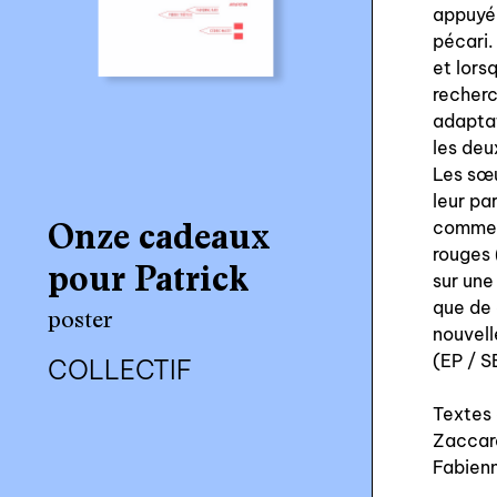
appuyé 
pécari.
et lors
recherc
adaptat
les deu
Les sœu
leur pa
comme 
Onze cadeaux
rouges 
pour Patrick
sur une 
que de 
poster
nouvell
(EP / S
COLLECTIF
Textes 
Zaccard
Fabienn