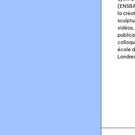
(ENSBA)
la créa
sculptu
vidéos,
publica
colloqu
école d
Londres