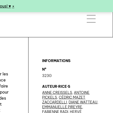
us! ♥︎
×
INFORMATIONS
N°
r les
323G
ence
faire
AUTEUR·RICE·S
 pour
ANNE CREISSELS
,
ANTOINE
PICKELS
,
CÉDRIC MAZET
 des
ZACCARDELLI
,
DIANE WATTEAU
,
t
EMMANUELLE PIREYRE
,
t
FABIENNE RADI
,
HERVÉ