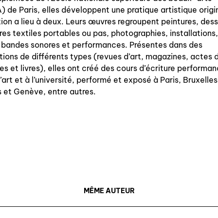
nous contacter
 de Paris, elles développent une pratique artistique origi
tion a lieu à deux. Leurs œuvres regroupent peintures, dess
nous soutenir
res textiles portables ou pas, photographies, installations
 bandes sonores et performances. Présentes dans des
nous trouver
tions de différents types (revues d’art, magazines, actes 
diffusion/librairies
es et livres), elles ont créé des cours d’écriture performa
’art et à l’université, performé et exposé à Paris, Bruxelles
manuscrits
 et Genève, entre autres.
MÊME AUTEUR