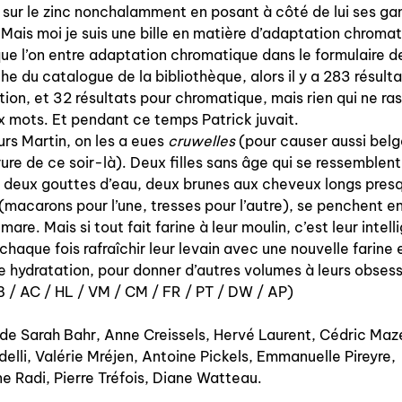
sur le zinc nonchalamment en posant à côté de lui ses ga
à paraître
 Mais moi je suis une bille en matière d’adaptation chroma
que l’on entre adaptation chromatique dans le formulaire d
éditions de tête
he du catalogue de la bibliothèque, alors il y a 283 résult
ion, et 32 résultats pour chromatique, mais rien qui ne r
programmes semestriels
x mots. Et pendant ce temps Patrick juvait.
rs Martin, on les a eues
cruwelles
(pour causer aussi bel
rure de ce soir-là). Deux filles sans âge qui se ressemblent
deux gouttes d’eau, deux brunes aux cheveux longs pres
agenda
(macarons pour l’une, tresses pour l’autre), se penchent e
mare. Mais si tout fait farine à leur moulin, c’est leur intel
chaque fois rafraîchir leur levain avec une nouvelle farine 
e hydratation, pour donner d’autres volumes à leurs obsess
au-delà du livre ↓
B / AC / HL / VM / CM / FR / PT / DW / AP)
artistes en résidence
de Sarah Bahr, Anne Creissels, Hervé Laurent, Cédric Maz
lectures performées
elli, Valérie Mréjen, Antoine Pickels, Emmanuelle Pireyre,
e Radi, Pierre Tréfois, Diane Watteau.
podcasts