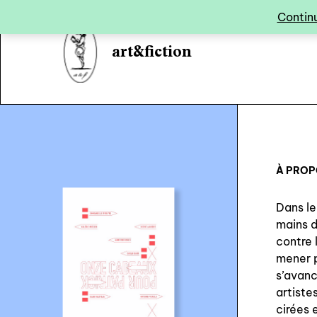
Panneau de gestion des cookies
Continu
art&fiction
À PRO
Dans le
mains d
contre l
mener p
s’avanc
artiste
cirées 