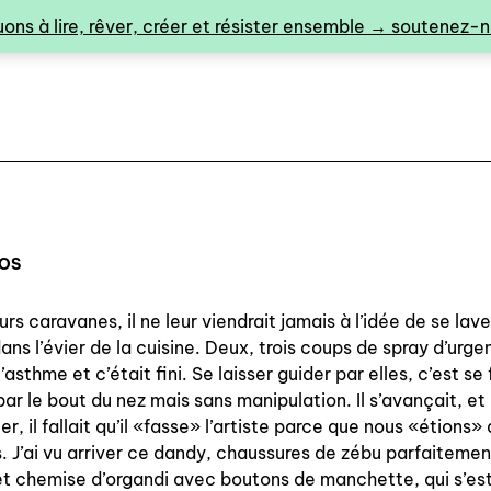
ons à lire, rêver, créer et résister ensemble → soutenez-no
POS
urs caravanes, il ne leur viendrait jamais à l’idée de se lave
0
ans l’évier de la cuisine. Deux, trois coups de spray d’urg
’asthme et c’était fini. Se laisser guider par elles, c’est se 
ar le bout du nez mais sans manipulation. Il s’avançait, et
er, il fallait qu’il «fasse» l’artiste parce que nous «étions»
catalogue ↓
s. J’ai vu arriver ce dandy, chaussures de zébu parfaitemen
et chemise d’organdi avec boutons de manchette, qui s’es
catalogue complet