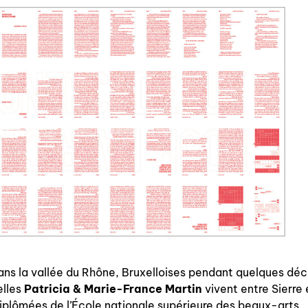
qui sommes-nous? ↓
éditions d’artistes
publications
sonar/genève
portraits
engagement durable
charte ia
ns la vallée du Rhône, Bruxelloises pendant quelques déc
elles
Patricia & Marie-France Martin
vivent entre Sierre 
nous contacter ↓
iplômées de l’École nationale supérieure des beaux-arts