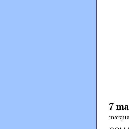
7 ma
marque