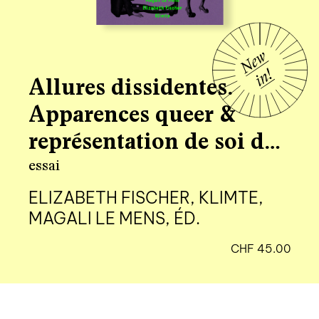
Allures dissidentes.
Apparences queer &
représentation de soi du
19e siècle à aujourd’hui
essai
ELIZABETH FISCHER, KLIMTE,
MAGALI LE MENS, ÉD.
CHF
45.00