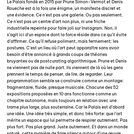
Le Palais fondé en 2015 par Prune Simon-Vermot et Denis
Roueche est à la fois une énigme, un manifeste discret et
une évidence. Ce n’est pas une galerie. Ou pas seulement.
Ce n’est pas un centre d’art non plus, ni une friche
industrielle repeinte pour faire joli sur Instagram. Non, il
s’agit ici d’un espace dont la force réside dans ce qu’il évite
d’affirmer. Ce qu’il refuse poliment, mais fermement: les
postures. C’est un lieu où l’art peut apparaître sans avoir
besoin d’être annoncé à grands coups de théories
bruyantes ou de postcurating algorithmique. Prune et Denis
ne viennent pas de nulle part. Ils viennent de là où les gens
prennent le temps de penser, de lire, de regarder. Leur
programmation semble se construire comme un montage:
fragmentaire, fluide, presque musicale. Chacune des 52
expositions proposées en 10 ans fonctionne comme un
chapitre autonome, mais toujours en relation avec une
trame plus large, plus souterraine. Car le Palais est d’abord
une idée. Une idée très simple, et donc très forte: que l’art
mérite un espace qui lui permette de respirer autrement. Pas
plus fort. Pas plus grand. Juste autrement. Et dans un monde
saturé, cette manière de faire silence autour d’une œuvre