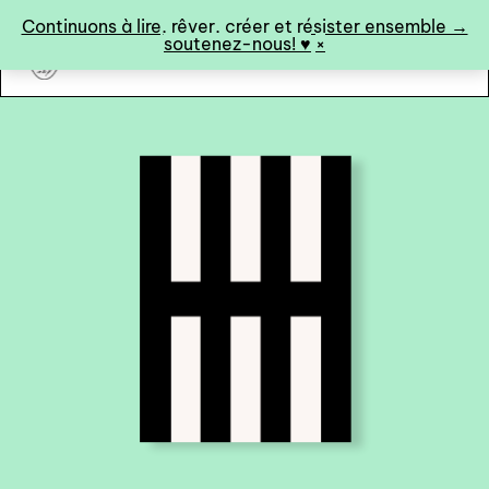
Panneau de gestion des cookies
Continuons à lire, rêver, créer et résister ensemble →
soutenez-nous! ♥︎
×
art&fiction
0
catalogue ↓
catalogue complet
à paraître
éditions de tête
programmes semestriels