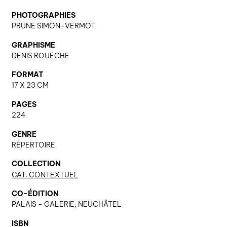
PHOTOGRAPHIES
PRUNE SIMON-VERMOT
nous contacter ↓
GRAPHISME
nous contacter
DENIS ROUECHE
nous soutenir
FORMAT
nous trouver
17 X 23 CM
diffusion/librairies
PAGES
224
manuscrits
GENRE
RÉPERTOIRE
COLLECTION
CAT. CONTEXTUEL
CO-ÉDITION
PALAIS - GALERIE, NEUCHÂTEL
ISBN