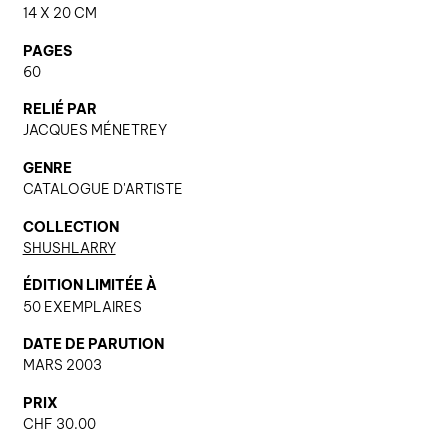
14 X 20 CM
PAGES
nous contacter ↓
60
nous contacter
RELIÉ PAR
JACQUES MÉNETREY
nous soutenir
nous trouver
GENRE
CATALOGUE D'ARTISTE
diffusion/librairies
COLLECTION
manuscrits
SHUSHLARRY
ÉDITION LIMITÉE À
50 EXEMPLAIRES
DATE DE PARUTION
MARS 2003
PRIX
CHF
30.00