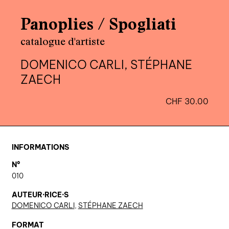
agenda
Panoplies / Spogliati
au-delà du livre ↓
catalogue d'artiste
artistes en résidence
DOMENICO CARLI, STÉPHANE
lectures performées
ZAECH
podcasts
CHF
30.00
qui sommes-nous? ↓
éditions d’artistes
INFORMATIONS
publications
N°
010
sonar/genève
AUTEUR·RICE·S
portraits
DOMENICO CARLI
,
STÉPHANE ZAECH
engagement durable
FORMAT
charte ia