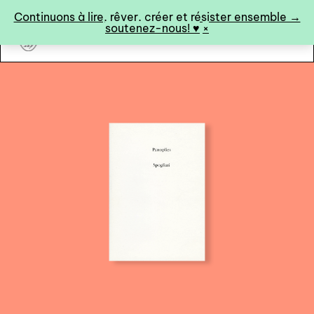
Panneau de gestion des cookies
Continuons à lire, rêver, créer et résister ensemble →
soutenez-nous! ♥︎
×
art&fiction
0
catalogue ↓
catalogue complet
à paraître
éditions de tête
programmes semestriels