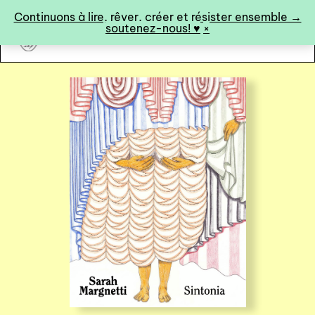
Panneau de gestion des cookies
Continuons à lire, rêver, créer et résister ensemble →
soutenez-nous! ♥︎
×
art&fiction
0
catalogue ↓
catalogue complet
à paraître
éditions de tête
programmes semestriels