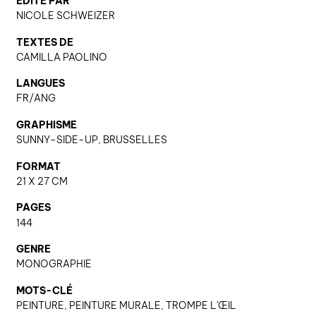
ÉDITÉ PAR
NICOLE SCHWEIZER
TEXTES DE
nous contacter ↓
CAMILLA PAOLINO
nous contacter
LANGUES
nous soutenir
FR/ANG
nous trouver
GRAPHISME
SUNNY-SIDE-UP, BRUSSELLES
diffusion/librairies
manuscrits
FORMAT
21 X 27 CM
PAGES
144
GENRE
MONOGRAPHIE
MOTS-CLÉ
PEINTURE, PEINTURE MURALE, TROMPE L'ŒIL