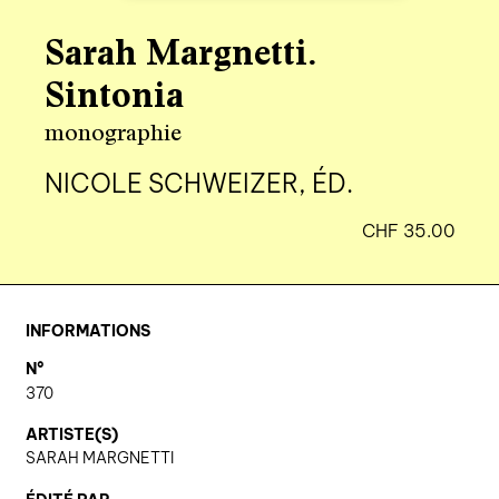
agenda
Sarah Margnetti.
au-delà du livre ↓
Sintonia
artistes en résidence
monographie
lectures performées
NICOLE SCHWEIZER, ÉD.
podcasts
CHF
35.00
qui sommes-nous? ↓
éditions d’artistes
INFORMATIONS
publications
N°
sonar/genève
370
portraits
ARTISTE(S)
SARAH MARGNETTI
engagement durable
charte ia