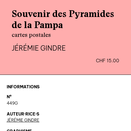
agenda
Souvenir des Pyramides
au-delà du livre ↓
de la Pampa
artistes en résidence
cartes postales
lectures performées
JÉRÉMIE GINDRE
podcasts
CHF
15.00
qui sommes-nous? ↓
éditions d’artistes
INFORMATIONS
publications
N°
sonar/genève
449G
portraits
AUTEUR·RICE·S
JÉRÉMIE GINDRE
engagement durable
charte ia