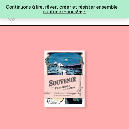
Panneau de gestion des cookies
Continuons à lire, rêver, créer et résister ensemble →
soutenez-nous! ♥︎
×
art&fiction
0
catalogue ↓
catalogue complet
à paraître
éditions de tête
programmes semestriels