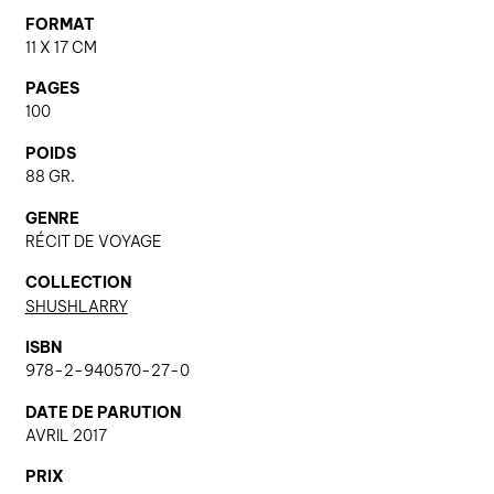
FORMAT
11 X 17 CM
nous contacter ↓
PAGES
nous contacter
100
nous soutenir
POIDS
88 GR.
nous trouver
GENRE
diffusion/librairies
RÉCIT DE VOYAGE
manuscrits
COLLECTION
SHUSHLARRY
ISBN
978-2-940570-27-0
DATE DE PARUTION
AVRIL 2017
PRIX