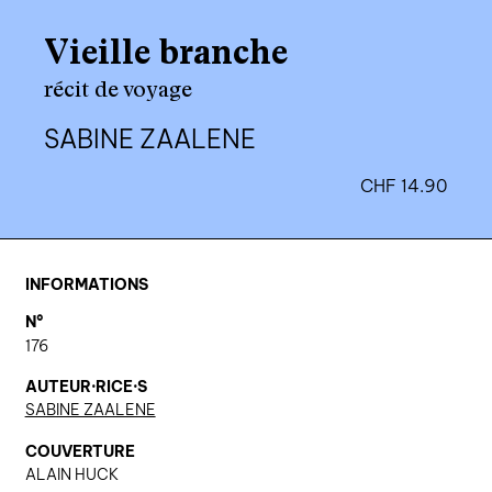
agenda
Vieille branche
au-delà du livre ↓
récit de voyage
artistes en résidence
SABINE ZAALENE
lectures performées
CHF
14.90
podcasts
qui sommes-nous? ↓
INFORMATIONS
éditions d’artistes
N°
176
publications
sonar/genève
AUTEUR·RICE·S
SABINE ZAALENE
portraits
COUVERTURE
engagement durable
ALAIN HUCK
charte ia