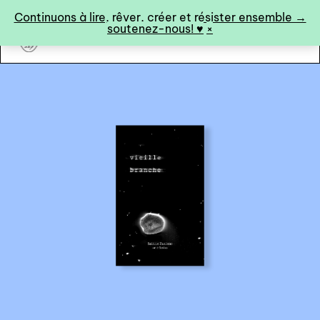
Panneau de gestion des cookies
Continuons à lire, rêver, créer et résister ensemble →
soutenez-nous! ♥︎
×
art&fiction
0
catalogue ↓
catalogue complet
à paraître
éditions de tête
programmes semestriels