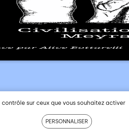
nous contacter
nous soutenir
nous trouver
diffusion/librairies
manuscrits
e contrôle sur ceux que vous souhaitez activer
PERSONNALISER