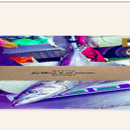
à paraître
éditions de tête
programmes semestriels
agenda
au-delà du livre ↓
artistes en résidence
lectures performées
podcasts