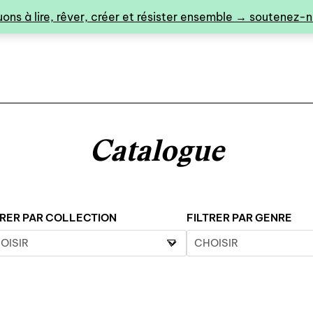
ons à lire, rêver, créer et résister ensemble → soutenez-no
Catalogue
0
TRER PAR COLLECTION
FILTRER PAR GENRE
catalogue ↓
catalogue complet