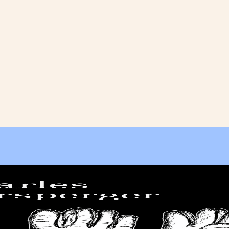
qui sommes-nous? ↓
éditions d’artistes
publications
sonar/genève
portraits
engagement durable
charte ia
nous contacter ↓