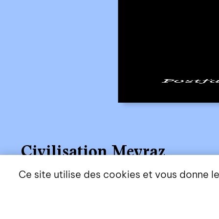
Civilisation Meyraz
récit
Ce site utilise des cookies et vous donne l
CHARLES HERSPERGER