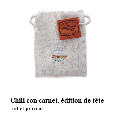
agenda
au-delà du livre ↓
artistes en résidence
lectures performées
podcasts
qui sommes-nous? ↓
éditions d’artistes
publications
sonar/genève
Chili con carnet, édition de tête
portraits
bullet journal
engagement durable
charte ia