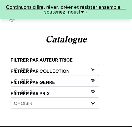
Panneau de gestion des cookies
Continuons à lire, rêver, créer et résister ensemble →
soutenez-nous! ♥︎
×
art&fiction
Catalogue
0
FILTRER PAR AUTEUR·TRICE
FILTRER PAR COLLECTION
catalogue ↓
FILTRER PAR GENRE
catalogue complet
FILTRER PAR PRIX
à paraître
éditions de tête
programmes semestriels