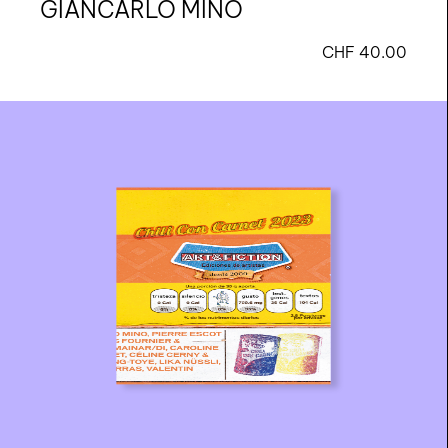
GIANCARLO MINO
CHF
40.00
nous contacter ↓
nous contacter
nous soutenir
nous trouver
diffusion/librairies
manuscrits