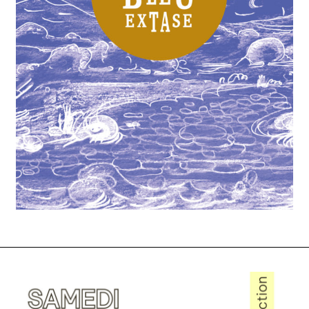
nous contacter ↓
nous contacter
nous soutenir
nous trouver
diffusion/librairies
manuscrits