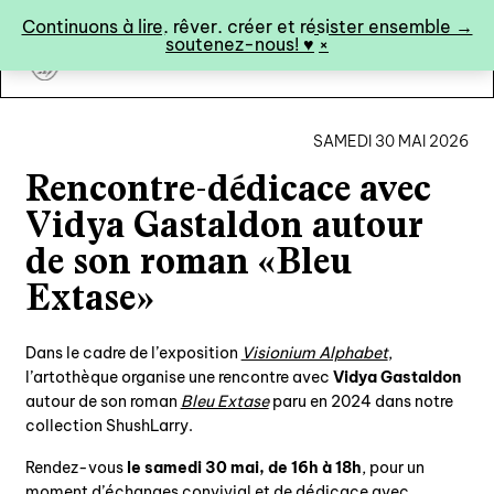
Panneau de gestion des cookies
Continuons à lire, rêver, créer et résister ensemble →
soutenez-nous! ♥︎
×
art&fiction
SAMEDI 30 MAI 2026
Rencontre-dédicace avec
0
Vidya Gastaldon autour
de son roman «Bleu
catalogue ↓
Extase»
catalogue complet
Dans le cadre de l’exposition
Visionium Alphabet
,
à paraître
l’artothèque organise une rencontre avec
Vidya Gastaldon
autour de son roman
Bleu Extase
paru en 2024 dans notre
éditions de tête
collection ShushLarry.
programmes semestriels
Rendez-vous
le samedi 30 mai, de 16h à 18h
, pour un
moment d’échanges convivial et de dédicace avec