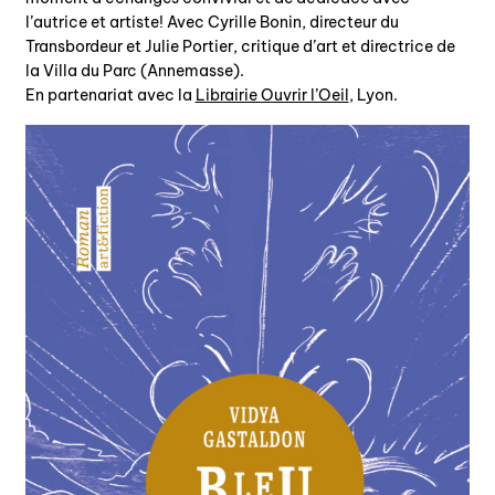
agenda
l’autrice et artiste! Avec Cyrille Bonin, directeur du
Transbordeur et Julie Portier, critique d’art et directrice de
la Villa du Parc (Annemasse).
au-delà du livre ↓
En partenariat avec la
Librairie Ouvrir l’Oeil
, Lyon.
artistes en résidence
lectures performées
podcasts
qui sommes-nous? ↓
éditions d’artistes
publications
sonar/genève
portraits
engagement durable
charte ia