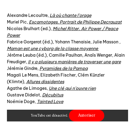
agenda
Alexandre Lecoultre,
Là où chante l’orage
Muriel Pic,
Escamotages. Portrait de Philippe Decrauzat
au-delà du livre ↓
Nicolas Brulhart (ed.),
Michel Ritter. Air Power / Peace
artistes en résidence
Power
Fabrice Gorgerat (éd.), Yohann Thenaisie, Julie Masson ,
lectures performées
Maman est une cyborg de la classe moyenne
podcasts
Jérôme Leuba (éd.), Camille Paulhan, Anaïs Wenger, Alain
Freudiger,
Il y a plusieurs manières de traverser une gare
Jérémie Gindre,
Pyramides de la Pampa
qui sommes-nous? ↓
Magali Le Mens, Elizabeth Fischer, Clém Künzler
(Klimte),
Allures dissidentes
éditions d’artistes
Agathe de Limoges,
Une clé qui n’ouvre rien
Gustave Didelot,
Décubitus
publications
Noémie Doge,
Tainted Love
sonar/genève
portraits
Autoriser
YouTube est désactivé.
engagement durable
charte ia