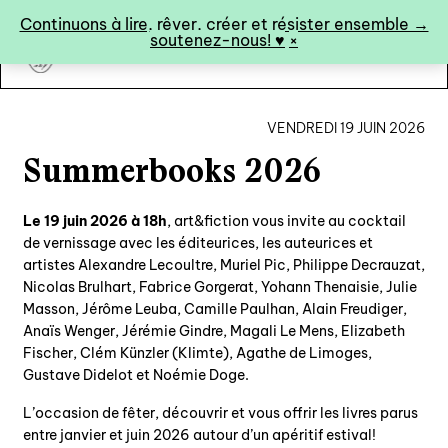
Panneau de gestion des cookies
Continuons à lire, rêver, créer et résister ensemble →
soutenez-nous! ♥︎
×
art&fiction
VENDREDI 19 JUIN 2026
Summerbooks 2026
0
Le 19 juin 2026 à 18h
, art&fiction vous invite au cocktail
de vernissage avec les éditeurices, les auteurices et
catalogue ↓
artistes Alexandre Lecoultre, Muriel Pic, Philippe Decrauzat,
Nicolas Brulhart, Fabrice Gorgerat, Yohann Thenaisie, Julie
catalogue complet
Masson, Jérôme Leuba, Camille Paulhan, Alain Freudiger,
Anaïs Wenger, Jérémie Gindre, Magali Le Mens, Elizabeth
à paraître
Fischer, Clém Künzler (Klimte), Agathe de Limoges,
éditions de tête
Gustave Didelot et Noémie Doge.
programmes semestriels
L’occasion de fêter, découvrir et vous offrir les livres parus
entre janvier et juin 2026 autour d’un apéritif estival!