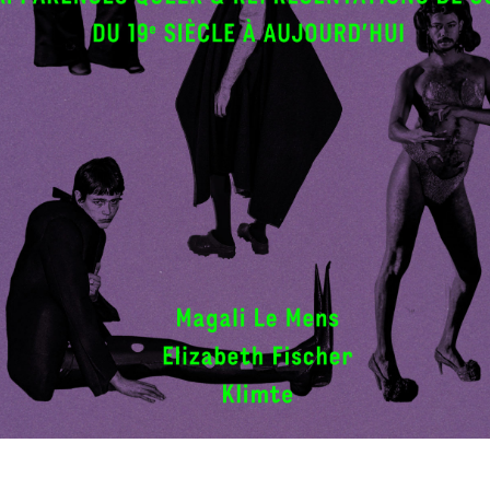
nous contacter
nous soutenir
nous trouver
diffusion/librairies
manuscrits