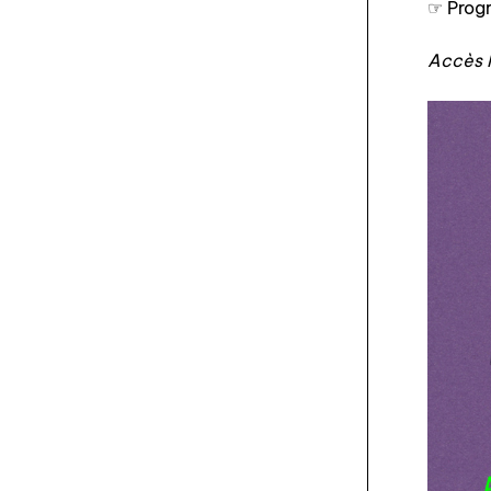
☞ Prog
Accès l