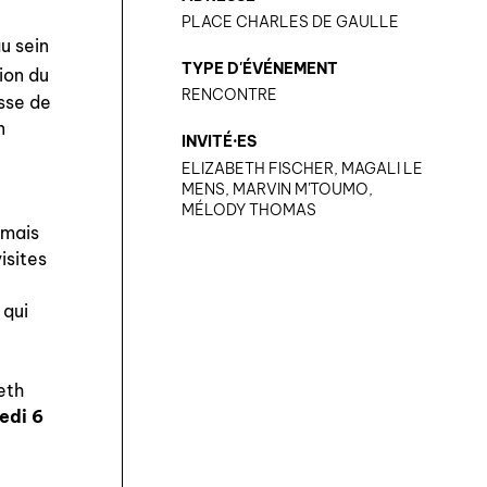
PLACE CHARLES DE GAULLE
u sein
TYPE D'ÉVÉNEMENT
ion du
RENCONTRE
esse de
n
INVITÉ·ES
ELIZABETH FISCHER, MAGALI LE
MENS, MARVIN M'TOUMO,
MÉLODY THOMAS
 mais
isites
 qui
eth
edi 6