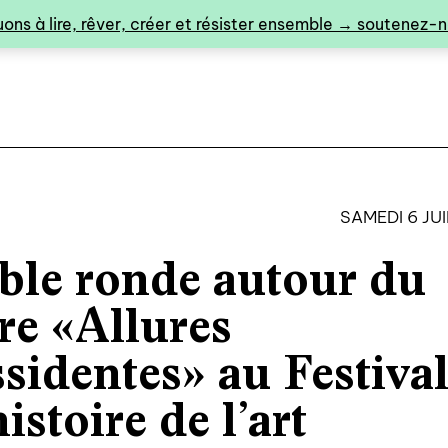
ons à lire, rêver, créer et résister ensemble → soutenez-no
SAMEDI 6 JU
ble ronde autour du
0
vre «Allures
ssidentes» au Festiva
catalogue ↓
histoire de l’art
catalogue complet