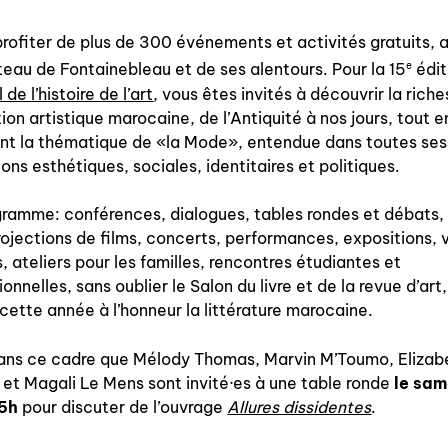
à paraître
rofiter de plus de 300 événements et activités gratuits, a
e
eau de Fontainebleau et de ses alentours. Pour la 15
édit
éditions de tête
 de l’histoire de l’art
, vous êtes invités à découvrir la rich
programmes semestriels
tion artistique marocaine, de l’Antiquité à nos jours, tout e
nt la thématique de «la Mode», entendue dans toutes ses
ons esthétiques, sociales, identitaires et politiques.
ramme: conférences, dialogues, tables rondes et débats,
agenda
rojections de films, concerts, performances, expositions, v
, ateliers pour les familles, rencontres étudiantes et
onnelles, sans oublier le Salon du livre et de la revue d’art,
cette année à l’honneur la littérature marocaine.
au-delà du livre ↓
artistes en résidence
dans ce cadre que Mélody Thomas, Marvin M’Toumo, Elizab
 et Magali Le Mens sont invité·es à une table ronde
le sam
lectures performées
15h
pour discuter de l’ouvrage
Allures dissidentes
.
podcasts