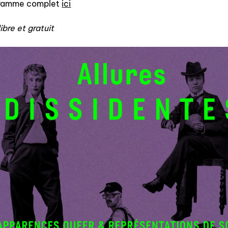
ramme complet
ici
ibre et gratuit
qui sommes-nous? ↓
éditions d’artistes
publications
sonar/genève
portraits
engagement durable
charte ia
nous contacter ↓