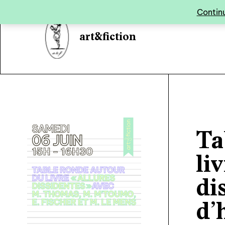
Panneau de gestion des cookies
Continu
art&fiction
Ta
li
di
d’