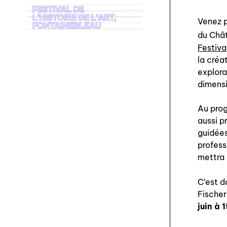
Venez p
du Chât
Festival
la créa
explora
dimensi
Au prog
aussi p
guidées
professi
mettra 
C’est 
Fischer
juin
à 