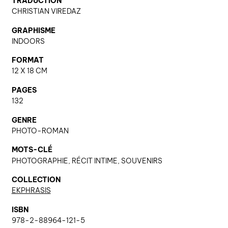
TRADUCTION
CHRISTIAN VIREDAZ
GRAPHISME
nous contacter ↓
INDOORS
nous contacter
FORMAT
nous soutenir
12 X 18 CM
nous trouver
PAGES
132
diffusion/librairies
manuscrits
GENRE
PHOTO-ROMAN
MOTS-CLÉ
PHOTOGRAPHIE, RÉCIT INTIME, SOUVENIRS
COLLECTION
EKPHRASIS
ISBN
978-2-88964-121-5