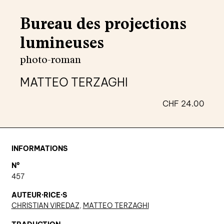
agenda
Bureau des projections
au-delà du livre ↓
lumineuses
artistes en résidence
photo-roman
lectures performées
MATTEO TERZAGHI
podcasts
CHF
24.00
qui sommes-nous? ↓
éditions d’artistes
INFORMATIONS
publications
N°
sonar/genève
457
portraits
AUTEUR·RICE·S
CHRISTIAN VIREDAZ
,
MATTEO TERZAGHI
engagement durable
charte ia