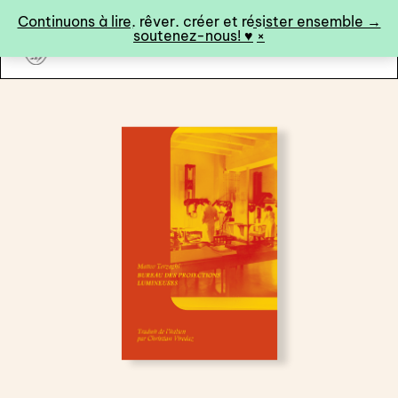
Panneau de gestion des cookies
Continuons à lire, rêver, créer et résister ensemble →
soutenez-nous! ♥︎
×
art&fiction
0
catalogue ↓
catalogue complet
à paraître
éditions de tête
programmes semestriels