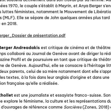
nous contacter
ées 1970, le couple s’établit à Meyrin, et Anya Berger s’e
s luttes féministes, notamment le Mouvement de Libérati
nous soutenir
(MLF). Elle se sépare de John quelques années plus tard
 en 2018.
nous trouver
diffusion/librairies
erger_Dossier de présentation.pdf
manuscrits
Berger Andreadakis
est critique de cinéma et de théâtre,
ps collaboré au Journal de Genève avant de diriger la ré
zine Profil et de poursuivre en tant que critique de théât
une de Genève. Aujourd’hui, elle se consacre à l’héritage lit
deux parents, celui de sa mère notamment dont elle s’app
 les textes, à la fois dans leur anglais d’origine et dans une
ion française qu’elle a réalisée.
hollet
est une journaliste et essayiste franco-suisse. So
 explore le féminisme, la culture et les représentations d
e d’ouvrages de référence comme
Sorcières
(Zones, 2018) 