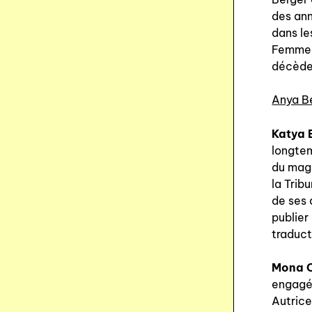
des ann
dans le
Femmes 
décède
Anya B
Katya 
longtem
du maga
la Trib
de ses 
publier
traduct
Mona C
engagée
Autric