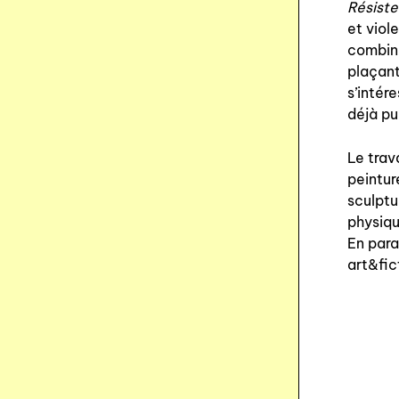
Résiste
et viol
combine
plaçan
s’intér
déjà pu
Le trava
peintur
sculptu
physiqu
En para
art&fic