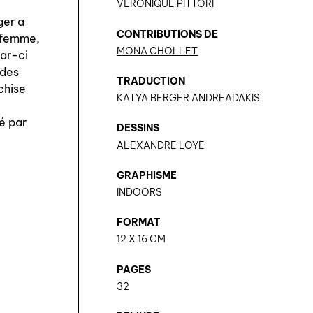
VÉRONIQUE PITTORI
ger a
CONTRIBUTIONS DE
e femme,
MONA CHOLLET
par-ci
 des
TRADUCTION
nchise
KATYA BERGER ANDREADAKIS
ré par
DESSINS
ALEXANDRE LOYE
GRAPHISME
INDOORS
FORMAT
12 X 16 CM
PAGES
32