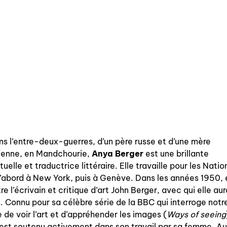
qui sommes-nous? ↓
éditions d’artistes
publications
sonar/genève
portraits
s l’entre-deux-guerres, d’un père russe et d’une mère
engagement durable
hienne, en Mandchourie,
Anya Berger
est une brillante
charte ia
tuelle et traductrice littéraire. Elle travaille pour les Natio
’abord à New York, puis à Genève. Dans les années 1950, 
re l’écrivain et critique d’art John Berger, avec qui elle au
. Connu pour sa célèbre série de la BBC qui interroge notr
 de voir l’art et d’appréhender les images (
Ways of seeing
nous contacter ↓
est soutenu activement dans son travail par sa femme. A