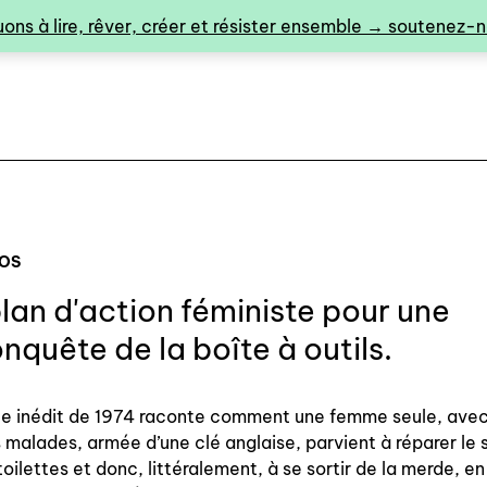
ons à lire, rêver, créer et résister ensemble → soutenez-no
POS
lan d'action féministe pour une
0
nquête de la boîte à outils.
te inédit de 1974 raconte comment une femme seule, ave
catalogue ↓
 malades, armée d’une clé anglaise, parvient à réparer le 
toilettes et donc, littéralement, à se sortir de la merde, en
catalogue complet