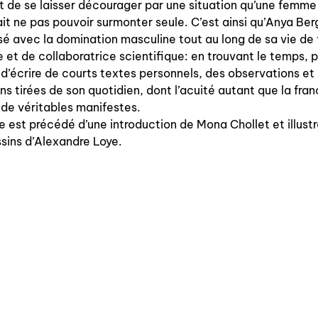
t de se laisser décourager par une situation qu’une femme
it ne pas pouvoir surmonter seule. C’est ainsi qu’Anya Ber
à paraître
 avec la domination masculine tout au long de sa vie d
éditions de tête
 et de collaboratrice scientifique: en trouvant le temps, 
 d’écrire de courts textes personnels, des observations et
programmes semestriels
ons tirées de son quotidien, dont l’acuité autant que la fra
 de véritables manifestes.
e est précédé d’une introduction de Mona Chollet et illust
sins d’Alexandre Loye.
agenda
au-delà du livre ↓
artistes en résidence
lectures performées
podcasts