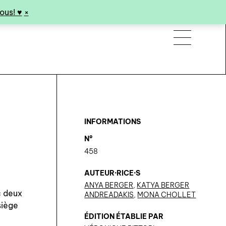
us! ♥︎
×
INFORMATIONS
N°
458
AUTEUR·RICE·S
ANYA BERGER
,
KATYA BERGER
c deux
ANDREADAKIS
,
MONA CHOLLET
siège
ÉDITION ÉTABLIE PAR