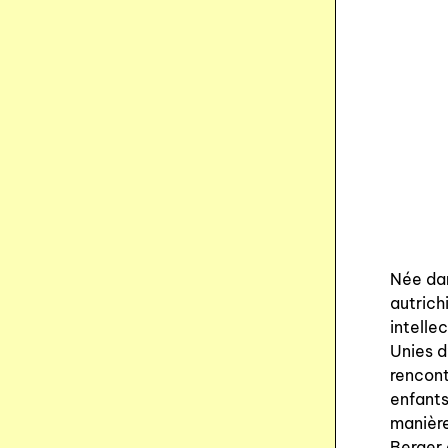
Née dan
autric
intellec
Unies d
rencont
enfants
manière
Berger 