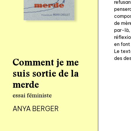
refusan
pensera
composé
de mère
par-là,
réflexi
en font
Le text
des des
Comment je me
suis sortie de la
merde
essai féministe
ANYA BERGER