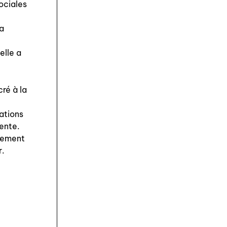
ociales
la
elle a
ré à la
sations
ente.
alement
r.