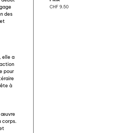
ngage
CHF
9.50
on des
 et
 elle a
daction
re pour
téraire
rête à
n œuvre
u corps.
et