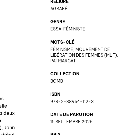
RELIURE
AGRAFÉ
GENRE
ESSAI FÉMINISTE
MOTS-CLÉ
FÉMINISME, MOUVEMENT DE
LIBÉRATION DES FEMMES (MLF),
PATRIARCAT
COLLECTION
BOMB
ISBN
ns
978-2-88964-112-3
elle
ra deux
DATE DE PARUTION
e
15 SEPTEMBRE 2026
), John
u début
PRIX