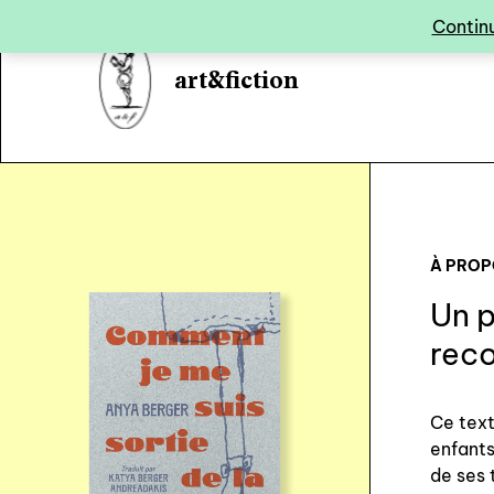
Panneau de gestion des cookies
Continu
art&fiction
À PRO
Un p
reco
Ce tex
enfants
de ses 