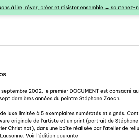
ons à lire, rêver, créer et résister ensemble → soutenez-no
POS
n septembre 2002, le premier DOCUMENT est consacré au 
0
sept dernières années du peintre Stéphane Zaech.
 de luxe limitée à 5 exemplaires numérotés et signés. Con
vure originale de l’artiste et un print (portrait de Stéphan
catalogue ↓
ier Christinat), dans une boîte réalisée par l’atelier de reli
 Lausanne. Voir l’
édition courante
catalogue complet