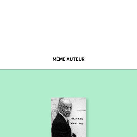
à paraître
éditions de tête
programmes semestriels
MÊME AUTEUR
agenda
au-delà du livre ↓
artistes en résidence
lectures performées
podcasts