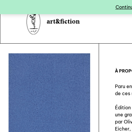
Panneau de gestion des cookies
Continu
art&fiction
À PRO
Paru e
de ces 
Édition
une gra
par Oliv
Eicher,