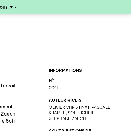
us! ♥︎
×
INFORMATIONS
N°
travail
004L
AUTEUR·RICE·S
tenant
OLIVIER CHRISTINAT
,
PASCALE
KRAMER
,
SOFI EICHER
,
e Zaech
STÉPHANE ZAECH
ure Sofi