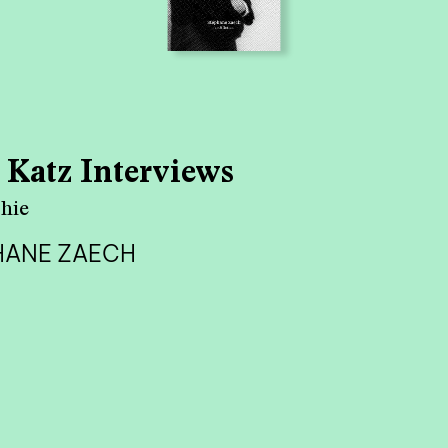
qui sommes-nous? ↓
éditions d’artistes
publications
 Katz Interviews
sonar/genève
hie
portraits
HANE ZAECH
engagement durable
charte ia
nous contacter ↓