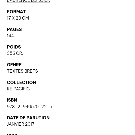
LAURENCE BOISSIER
FORMAT
17 X 23 CM
nous contacter ↓
PAGES
nous contacter
144
nous soutenir
POIDS
nous trouver
356 GR.
diffusion/librairies
GENRE
manuscrits
TEXTES BREFS
COLLECTION
RE:PACIFIC
ISBN
978-2-940570-22-5
DATE DE PARUTION
JANVIER 2017