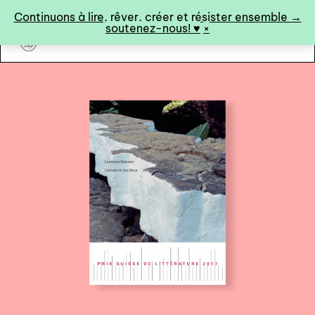
Panneau de gestion des cookies
Continuons à lire, rêver, créer et résister ensemble →
soutenez-nous! ♥︎
×
art&fiction
0
catalogue ↓
catalogue complet
à paraître
éditions de tête
programmes semestriels