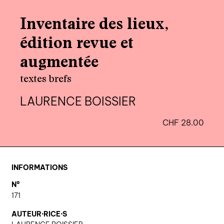
agenda
Inventaire des lieux,
au-delà du livre ↓
édition revue et
artistes en résidence
augmentée
lectures performées
textes brefs
podcasts
LAURENCE BOISSIER
CHF
28.00
qui sommes-nous? ↓
éditions d’artistes
publications
INFORMATIONS
sonar/genève
N°
portraits
171
engagement durable
AUTEUR·RICE·S
charte ia