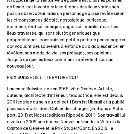
À l’opposé de la Tentative d’épuisement d’un lieu parisien
de Perec, cet inventaire inscrit dans des lieux variés non
pas un observateur mais un personnage qui se révèle selon
les circonstances décalé, nostalgique, burlesque,
malmené, érotisé, ironique, angoissé, moralisateur. Les
lieux traversés, qui sont plutôt génériques que
géographiques, construisent petit à petit ce personnage en
convoquant des souvenirs d’enfance ou d’adolescence, en
révélant son mode de vie, ses préjugés, ses opinions.
Jusqu’à ce que les lieux communs se révèlent sous un
nouveau jour.
PRIX SUISSE DE LITTÉRATURE 2017
Laurence Boissier, née en 1965, vit à Genève. Artiste,
auteure, architecte d’intérieur, traductrice, elle est depuis
2011 lectrice au sein du collectif Bern ist Überall et a publié
plusieurs récits, dont Cahier des charges (éditions d’Autre
part, 2011) et Noces(éditions Ripopée, 2011). Son travail lui
a valu en 2009 une bourse Nouvel auteur de la Ville et du
Canton de Genève et le Prix Studer/Ganz. En 2013, le